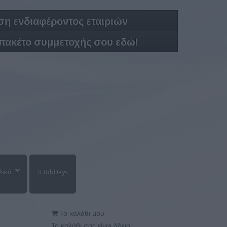
η ενδιαφέροντος εταιριών
 πακέτο συμμετοχής σου εδώ!
λικό
#JobDays
Το καλάθι μου
Το καλάθι σας είναι άδειο.