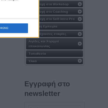
Συμμετοχή στα Workshop
Συμμετοχή στο Coaching
Συμμετοχή στο Self-intro Pro
Βέλτιστη Εμπειρία
ΜΦΩΝΩ
Συμμετέχουσες εταιρίες
Αιγίδες και Χορηγοί
επιικοινωνίας
Τοποθεσία
Υλικό
Εγγραφή στο
newsletter