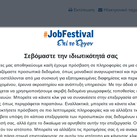
Εκτύπωση
Ηλεκτρονικό ταχ
κε στην αναζήτηση εργασίας στην Ελλάδα, από το 1999.
Σεβόμαστε την ιδιωτικότητά σας
ρο και η πρώτη επιλογή στην αναζήτηση εργασίας.
άτες μας αποθηκεύουμε και/ή έχουμε πρόσβαση σε πληροφορίες σε μια
ργαζόμαστε προσωπικά δεδομένα, όπως μοναδικοί αναγνωριστικοί και 
 θέσεων και εργαλεία διαχείρισης καριέρας, καθώς και τη δυνατότητα να π
στέλλονται από μια συσκευή για εξατομικευμένες διαφημίσεις και περ
βάση δεδομένων, από όπου μπορούν να το αντλήσουν εταιρίες παντού στην
εχομένου, έρευνα ακροατηρίου και ανάπτυξη υπηρεσιών.
Με την άδειά σα
χεται να χρησιμοποιήσουμε ακριβή δεδομένα γεωγραφικής τοποθεσίας 
ωρεάν είσοδο για το κοινό, προσφέρει πληροφόρηση για θέματα της αγοράς 
ών. Μπορείτε να κάνετε κλικ για να συναινέσετε στην επεξεργασία απ
ης ελληνικής πραγματικότητας.
 όπως περιγράφεται παραπάνω. Εναλλακτικά, μπορείτε να κάνετε κλικ γ
οκτήσετε πρόσβαση σε πιο λεπτομερείς πληροφορίες και να αλλάξετε τι
βετε υπόψη ότι κάποια επεξεργασία των προσωπικών σας δεδομένων ε
εσή σας, αλλά έχετε το δικαίωμα να αρνηθείτε αυτήν την επεξεργασία. 
τόν τον ιστότοπο. Μπορείτε να αλλάξετε τις προτιμήσεις σας ή να ανακα
 πάσα στιγμή επιστρέφοντας σε αυτόν τον ιστότοπο και κάνοντας κλι