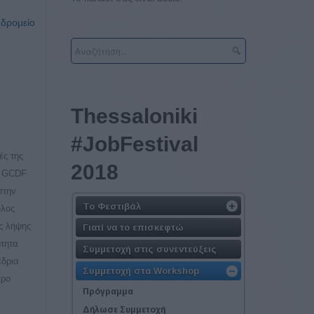
υδρομείο
Τhessaloniki
#JobFestival
ές της
2018
, GCDF
στην
Το Φεστιβάλ
υλος
ης λήψης
Γιατί να το επισκεφτώ
ότητα
Συμμετοχή στις συνεντεύξεις
έδρια
Συμμετοχή στα Workshop
τρο
Πρόγραμμα
Δήλωσε Συμμετοχή