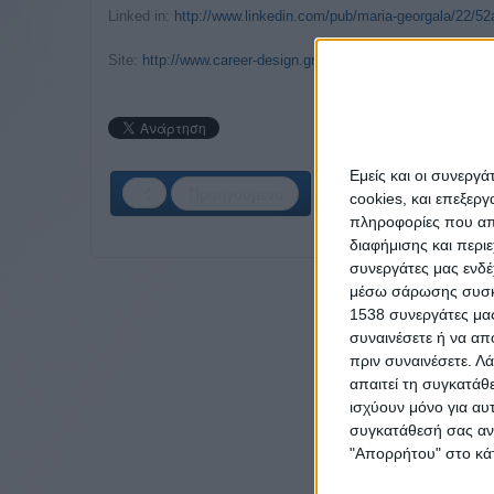
Linked in:
http://www.linkedin.com/pub/maria-georgala/22/52
Site:
http://www.career-design.gr
Εμείς και οι συνεργ
Προηγούμενο
cookies, και επεξε
πληροφορίες που απο
διαφήμισης και περι
συνεργάτες μας ενδέ
μέσω σάρωσης συσκευ
1538 συνεργάτες μας
συναινέσετε ή να απ
πριν συναινέσετε.
Λά
απαιτεί τη συγκατάθ
ισχύουν μόνο για αυ
συγκατάθεσή σας ανά
"Απορρήτου" στο κάτ