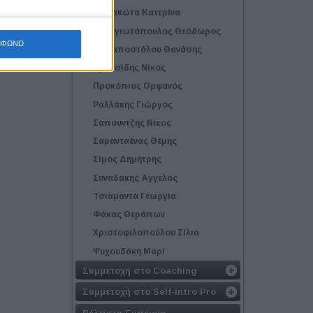
Παπακώτα Κατερίνα
Παναγιωτόπουλος Θεόδωρος
ΜΦΩΝΩ
Παπαποστόλου Θανάσης
Πρατσίδης Νίκος
Προκόπιος Ορφανός
Ραλλάκης Γιώργος
Σαπουντζής Νίκος
Σαρανταένας Θέμης
Σίμος Δημήτρης
Συναδάκης Άγγελος
Τσιαμαντά Γεωργία
Φάκας Θεράπων
Χριστοφιλοπούλου Σίλια
Ψυχουδάκη Μαρί
Συμμετοχή στο Coaching
Συμμετοχή στο Self-intro Pro