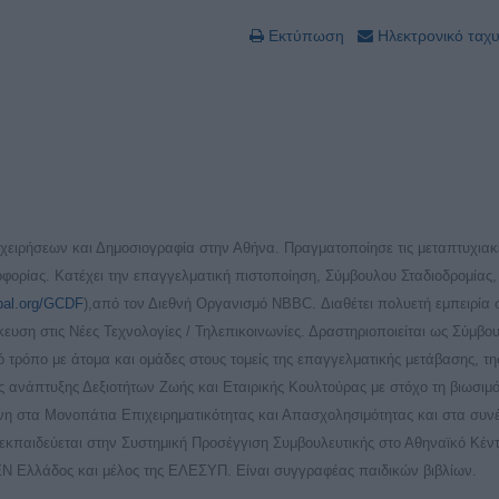
Εκτύπωση
Ηλεκτρονικό ταχ
ειρήσεων και Δημοσιογραφία στην Αθήνα. Πραγματοποίησε τις μεταπτυχιακ
οφορίας. Κατέχει την επαγγελματική πιστοποίηση, Σύμβουλου Σταδιοδρομίας
obal.org/GCDF
),από τον Διεθνή Οργανισμό NBBC. Διαθέτει πολυετή εμπειρία 
ίκευση στις Νέες Τεχνολογίες / Τηλεπικοινωνίες. Δραστηριοποιείται ως Σύμβο
 τρόπο με άτομα και ομάδες στους τομείς της επαγγελματικής μετάβασης, τ
της ανάπτυξης Δεξιοτήτων Ζωής και Εταιρικής Κουλτούρας με στόχο τη βιωσιμ
νη στα Μονοπάτια Επιχειρηματικότητας και Απασχολησιμότητας και στα συν
α εκπαιδεύεται στην Συστημική Προσέγγιση Συμβουλευτικής στο Αθηναϊκό Κέν
ΕΝ Ελλάδος και μέλος της ΕΛΕΣΥΠ. Είναι συγγραφέας παιδικών βιβλίων.