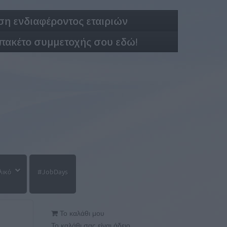
η ενδιαφέροντος εταιριών
 πακέτο συμμετοχής σου εδώ!
λικό
#JobDays
Το καλάθι μου
Το καλάθι σας είναι άδειο.