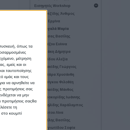
Εισηγητές Workshop
Αρουτζίδης Άνθιμος
Γάκη Ερμίνα
Γεωργαλά Μαρία
Δήμτσας Βασίλης
Εγγλέζου Ευίννα
 συσκευή, όπως τα
Ζερβάκη Δήμητρα
προσαρμοσμένες
ιεχόμενο, μέτρηση
Κιτικίδου Αλεξία
ς, εμείς και οι
Κυριακίδης Γεώργιος
και ταυτοποίησης
Κωστάρα Χρυσάνθη
ό εμάς και τους
Ματσίγκου Φιλοθέη
ια να αρνηθείτε να
ς προτιμήσεις σας
Ματθαιίδης Μάνθος
νδέχεται να μην
Μαυροκορίδης Ιωάννης
Οι προτιμήσεις σαςθα
Μιχαηλίδης Χαράλαμπος
λέσετε τη
Μπέρτου Λίνα
κ στο κουμπί
Νιγδέλης Βασίλης
Παναγιωτίδου Σοφία