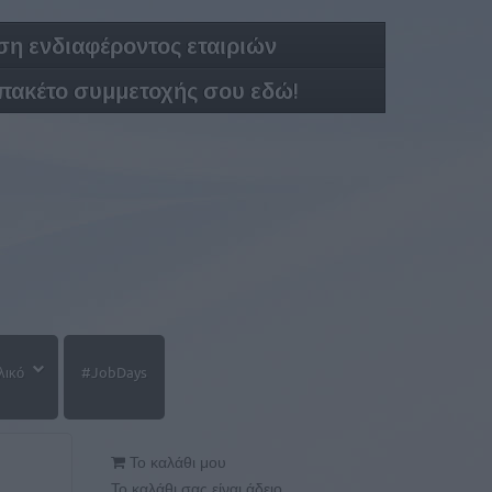
η ενδιαφέροντος εταιριών
 πακέτο συμμετοχής σου εδώ!
λικό
#JobDays
Το καλάθι μου
Το καλάθι σας είναι άδειο.