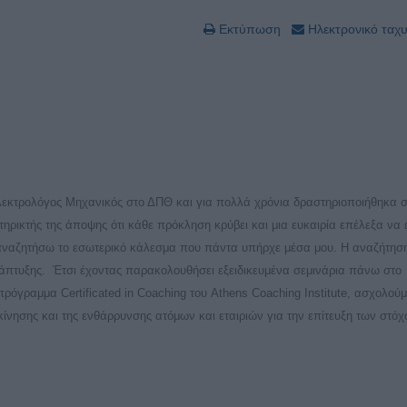
Εκτύπωση
Ηλεκτρονικό ταχ
κτρολόγος Μηχανικός στο ΔΠΘ και για πολλά χρόνια δραστηριοποιήθηκα 
ρικτής της άποψης ότι κάθε πρόκληση κρύβει και μια ευκαιρία επέλεξα να
 αναζητήσω το εσωτερικό κάλεσμα που πάντα υπήρχε μέσα μου. Η αναζήτησ
άπτυξης. Έτσι έχοντας παρακολουθήσει εξειδικευμένα σεμινάρια πάνω στο
πρόγραμμα Certificated in Coaching του Athens Coaching Institute, ασχολούμ
ίνησης και της ενθάρρυνσης ατόμων και εταιριών για την επίτευξη των στόχ