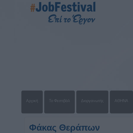
Αρχική
Το Φεστιβάλ
Διοργανωτής
ΑΘΗΝΑ
Φάκας Θεράπων