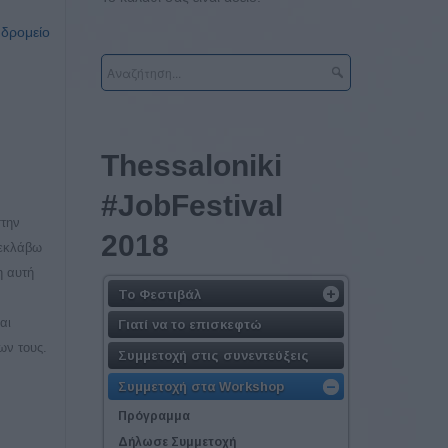
υδρομείο
Τhessaloniki
#JobFestival
στην
2018
 εκλάβω
η αυτή
Το Φεστιβάλ
αι
Γιατί να το επισκεφτώ
ων τους.
Συμμετοχή στις συνεντεύξεις
Συμμετοχή στα Workshop
Πρόγραμμα
Δήλωσε Συμμετοχή