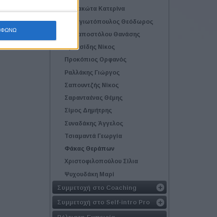
Παπακώτα Κατερίνα
Παναγιωτόπουλος Θεόδωρος
ΜΦΩΝΩ
Παπαποστόλου Θανάσης
Πρατσίδης Νίκος
Προκόπιος Ορφανός
Ραλλάκης Γιώργος
Σαπουντζής Νίκος
Σαρανταένας Θέμης
Σίμος Δημήτρης
Συναδάκης Άγγελος
Τσιαμαντά Γεωργία
Φάκας Θεράπων
Χριστοφιλοπούλου Σίλια
Ψυχουδάκη Μαρί
Συμμετοχή στο Coaching
Συμμετοχή στο Self-intro Pro