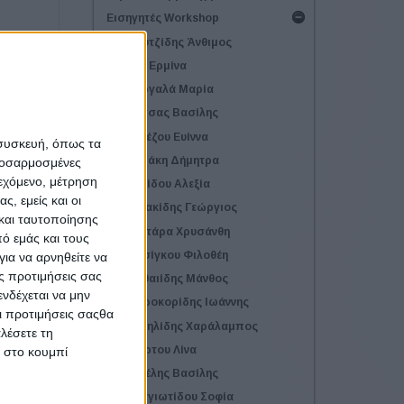
Εισηγητές Workshop
Αρουτζίδης Άνθιμος
ενο
Γάκη Ερμίνα
Γεωργαλά Μαρία
Δήμτσας Βασίλης
Εγγλέζου Ευίννα
 συσκευή, όπως τα
Ζερβάκη Δήμητρα
προσαρμοσμένες
ιεχόμενο, μέτρηση
Κιτικίδου Αλεξία
ς, εμείς και οι
Κυριακίδης Γεώργιος
και ταυτοποίησης
Κωστάρα Χρυσάνθη
ό εμάς και τους
Ματσίγκου Φιλοθέη
ια να αρνηθείτε να
ς προτιμήσεις σας
Ματθαιίδης Μάνθος
νδέχεται να μην
Μαυροκορίδης Ιωάννης
Οι προτιμήσεις σαςθα
Μιχαηλίδης Χαράλαμπος
λέσετε τη
Μπέρτου Λίνα
κ στο κουμπί
Νιγδέλης Βασίλης
Παναγιωτίδου Σοφία