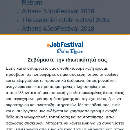
Reborn
Athens #JobFestival 2019
Thessaloniki #JobFestival 2019
Athens #JobFestival 2018
Thessaloniki #JobFestival 2018
Athens #JobFestival 2017
Τhessaloniki #JobFestival 2017
Σεβόμαστε την ιδιωτικότητά σας
Athens #JobFestival 2016
Εμείς και οι συνεργάτες μας αποθηκεύουμε και/ή έχουμε
Athens #JobFestival 2015
πρόσβαση σε πληροφορίες σε μια συσκευή, όπως τα cookies,
Thessaloniki #JobFestival 2014
και επεξεργαζόμαστε προσωπικά δεδομένα, όπως μοναδικοί
αναγνωριστικοί και προσαρμοσμένες πληροφορίες που
Στατιστικά
αποστέλλονται από μια συσκευή για εξατομικευμένες διαφημίσεις
Στατιστικά Athens & Thessaloniki
και περιεχόμενο, μέτρηση διαφήμισης και περιεχομένου, έρευνα
ακροατηρίου και ανάπτυξη υπηρεσιών.
Με την άδειά σας, εμείς
#JobFestivals 2022
και οι συνεργάτες μας ενδέχεται να χρησιμοποιήσουμε ακριβή
Στατιστικά Thessaloniki
δεδομένα γεωγραφικής τοποθεσίας και ταυτοποίησης μέσω
σάρωσης συσκευών. Μπορείτε να κάνετε κλικ για να συναινέσετε
#JobFestival 2019 Reborn
στην επεξεργασία από εμάς και τους 1538 συνεργάτες μας όπως