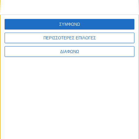
Υλικό
Φωτογραφίες
ΣΥΜΦΩΝΩ
Παρουσιάσεις
ΠΕΡΙΣΣΟΤΕΡΕΣ ΕΠΙΛΟΓΕΣ
Υλικό
Φωτογραφίες
ΔΙΑΦΩΝΩ
Παρουσιάσεις
#JobDays
Κωστάρα Χρυσάνθη
Εκτύπωση
Ηλεκτρονικό ταχυδρομείο
Δημοσιεύθηκε :
Παρασκευή, 15
Δεκέμβριος 2017 10:46