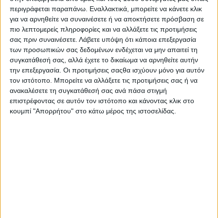
Στατιστικά Athens #JobFestival
περιγράφεται παραπάνω. Εναλλακτικά, μπορείτε να κάνετε κλικ
για να αρνηθείτε να συναινέσετε ή να αποκτήσετε πρόσβαση σε
2019
πιο λεπτομερείς πληροφορίες και να αλλάξετε τις προτιμήσεις
Στατιστικά Thessaloniki
σας πριν συναινέσετε.
Λάβετε υπόψη ότι κάποια επεξεργασία
#JobFestival 2019
των προσωπικών σας δεδομένων ενδέχεται να μην απαιτεί τη
συγκατάθεσή σας, αλλά έχετε το δικαίωμα να αρνηθείτε αυτήν
Στατιστικά Athens #JobFestival
την επεξεργασία. Οι προτιμήσεις σαςθα ισχύουν μόνο για αυτόν
2018
τον ιστότοπο. Μπορείτε να αλλάξετε τις προτιμήσεις σας ή να
ανακαλέσετε τη συγκατάθεσή σας ανά πάσα στιγμή
Στατιστικά Thessaloniki
επιστρέφοντας σε αυτόν τον ιστότοπο και κάνοντας κλικ στο
#JobFestival 2018
κουμπί "Απορρήτου" στο κάτω μέρος της ιστοσελίδας.
Στατιστικά Athens #JobFestival
2017
Στατιστικά Thessaloniki
#JobFestival 2017
Στατιστικά Athens #JobFestival
2016
Στατιστικά Athens #JobFestival