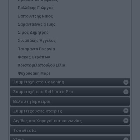
Ραλλάκης Γιώργος
Σαπουντζής Νίκος
Σαρανταένας Θέμης
Σίμος Δημήτρης
Συναδάκης Άγγελος
Τσιαμαντά Γεωργία
Φάκας Θεράπων
Χριστοφιλοπούλου Σίλια
Ψυχουδάκη Μαρί
Συμμετοχή στο Coaching
Συμμετοχή στο Self-intro Pro
Βέλτιστη Εμπειρία
Συμμετέχουσες εταιρίες
Αιγίδες και Χορηγοί επιικοινωνίας
Τοποθεσία
Υλικό