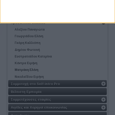
Συμμετοχή στα Workshop
Συμμετοχή στο Coaching
Δήλωσε Συμμετοχή
Προσωπικοί Coaches
Αλεξίου Παναγιώτα
Γεωργιάδου Ελένη
Γκόρη Καλλιόπη
Δημίου Φωτεινή
Ευστρατιάδου Κατερίνα
Κόντρα Ειρήνη
Ματράκη Ελένη
Νικολαΐδου Ειρήνη
Συμμετοχή στο Self-intro Pro
Βέλτιστη Εμπειρία
Συμμετέχουσες εταιρίες
Αιγίδες και Χορηγοί επιικοινωνίας