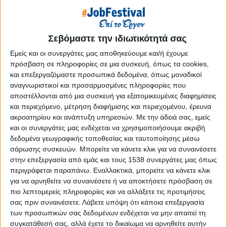
Reborn
Athens #JobFestival 2019
Thessaloniki #JobFestival 2019
Σεβόμαστε την ιδιωτικότητά σας
Athens #JobFestival 2018
Εμείς και οι συνεργάτες μας αποθηκεύουμε και/ή έχουμε
Thessaloniki #JobFestival 2018
πρόσβαση σε πληροφορίες σε μια συσκευή, όπως τα cookies,
και επεξεργαζόμαστε προσωπικά δεδομένα, όπως μοναδικοί
Athens #JobFestival 2017
αναγνωριστικοί και προσαρμοσμένες πληροφορίες που
Τhessaloniki #JobFestival 2017
αποστέλλονται από μια συσκευή για εξατομικευμένες διαφημίσεις
και περιεχόμενο, μέτρηση διαφήμισης και περιεχομένου, έρευνα
Athens #JobFestival 2016
ακροατηρίου και ανάπτυξη υπηρεσιών.
Με την άδειά σας, εμείς
Athens #JobFestival 2015
και οι συνεργάτες μας ενδέχεται να χρησιμοποιήσουμε ακριβή
δεδομένα γεωγραφικής τοποθεσίας και ταυτοποίησης μέσω
Thessaloniki #JobFestival 2014
σάρωσης συσκευών. Μπορείτε να κάνετε κλικ για να συναινέσετε
Στατιστικά
στην επεξεργασία από εμάς και τους 1538 συνεργάτες μας όπως
περιγράφεται παραπάνω. Εναλλακτικά, μπορείτε να κάνετε κλικ
Στατιστικά Athens & Thessaloniki
για να αρνηθείτε να συναινέσετε ή να αποκτήσετε πρόσβαση σε
#JobFestivals 2022
πιο λεπτομερείς πληροφορίες και να αλλάξετε τις προτιμήσεις
Στατιστικά Thessaloniki
σας πριν συναινέσετε.
Λάβετε υπόψη ότι κάποια επεξεργασία
των προσωπικών σας δεδομένων ενδέχεται να μην απαιτεί τη
#JobFestival 2019 Reborn
συγκατάθεσή σας, αλλά έχετε το δικαίωμα να αρνηθείτε αυτήν