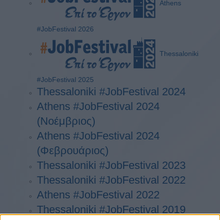
Athens
#JobFestival 2026
Thessaloniki
#JobFestival 2025
Thessaloniki #JobFestival 2024
Athens #JobFestival 2024
(Νοέμβριος)
Athens #JobFestival 2024
(Φεβρουάριος)
Thessaloniki #JobFestival 2023
Thessaloniki #JobFestival 2022
Athens #JobFestival 2022
Thessaloniki #JobFestival 2019