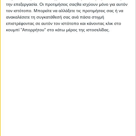
Στατιστικά Athens #JobFestival
την επεξεργασία. Οι προτιμήσεις σαςθα ισχύουν μόνο για αυτόν
τον ιστότοπο. Μπορείτε να αλλάξετε τις προτιμήσεις σας ή να
2019
ανακαλέσετε τη συγκατάθεσή σας ανά πάσα στιγμή
Στατιστικά Thessaloniki
επιστρέφοντας σε αυτόν τον ιστότοπο και κάνοντας κλικ στο
κουμπί "Απορρήτου" στο κάτω μέρος της ιστοσελίδας.
#JobFestival 2019
Στατιστικά Athens #JobFestival
2018
Στατιστικά Thessaloniki
#JobFestival 2018
Στατιστικά Athens #JobFestival
2017
Στατιστικά Thessaloniki
#JobFestival 2017
Στατιστικά Athens #JobFestival
2016
Στατιστικά Athens #JobFestival