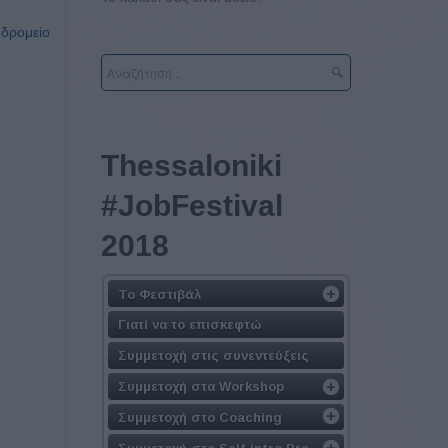
υδρομείο
Τhessaloniki
#JobFestival
2018
Το Φεστιβάλ
Γιατί να το επισκεφτώ
Συμμετοχή στις συνεντεύξεις
Συμμετοχή στα Workshop
Συμμετοχή στο Coaching
Συμμετοχή στο Self-intro Pro