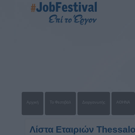
Αρχική
Το Φεστιβάλ
Διοργανωτής
ΑΘΗΝΑ
Λίστα Εταιριών Τhessalo