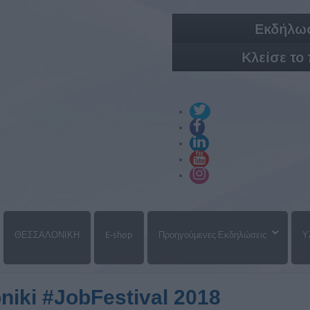
Εκδήλωσ
Κλείσε το
ΘΕΣΣΑΛΟΝΙΚΗ
E-shop
Προηγούμενες Εκδηλώσεις
Υ
niki #JobFestival 2018