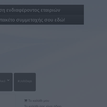
η ενδιαφέροντος εταιριών
 πακέτο συμμετοχής σου εδώ!
λικό
#JobDays
Το καλάθι μου
Το καλάθι σας είναι άδειο.