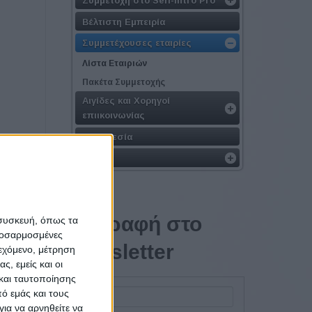
Βέλτιστη Εμπειρία
Συμμετέχουσες εταιρίες
Λίστα Εταιριών
Πακέτα Συμμετοχής
Αιγίδες και Χορηγοί
επιικοινωνίας
Τοποθεσία
Υλικό
Εγγραφή στο
 συσκευή, όπως τα
προσαρμοσμένες
newsletter
ιεχόμενο, μέτρηση
ς, εμείς και οι
και ταυτοποίησης
ό εμάς και τους
ια να αρνηθείτε να