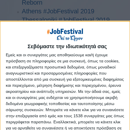
Reborn
Athens #JobFestival 2019
Thessaloniki #JobFestival 2019
Athens #JobFestival 2018
Thessaloniki #JobFestival 2018
Athens #JobFestival 2017
Σεβόμαστε την ιδιωτικότητά σας
Τhessaloniki #JobFestival 2017
Εμείς και οι συνεργάτες μας αποθηκεύουμε και/ή έχουμε
πρόσβαση σε πληροφορίες σε μια συσκευή, όπως τα cookies,
Athens #JobFestival 2016
και επεξεργαζόμαστε προσωπικά δεδομένα, όπως μοναδικοί
Athens #JobFestival 2015
αναγνωριστικοί και προσαρμοσμένες πληροφορίες που
αποστέλλονται από μια συσκευή για εξατομικευμένες διαφημίσεις
Thessaloniki #JobFestival 2014
και περιεχόμενο, μέτρηση διαφήμισης και περιεχομένου, έρευνα
Στατιστικά
ακροατηρίου και ανάπτυξη υπηρεσιών.
Με την άδειά σας, εμείς
και οι συνεργάτες μας ενδέχεται να χρησιμοποιήσουμε ακριβή
Στατιστικά Athens & Thessaloniki
δεδομένα γεωγραφικής τοποθεσίας και ταυτοποίησης μέσω
#JobFestivals 2022
σάρωσης συσκευών. Μπορείτε να κάνετε κλικ για να συναινέσετε
Στατιστικά Thessaloniki
στην επεξεργασία από εμάς και τους 1538 συνεργάτες μας όπως
περιγράφεται παραπάνω. Εναλλακτικά, μπορείτε να κάνετε κλικ
#JobFestival 2019 Reborn
για να αρνηθείτε να συναινέσετε ή να αποκτήσετε πρόσβαση σε