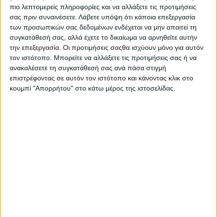
Στατιστικά Athens #JobFestival
πιο λεπτομερείς πληροφορίες και να αλλάξετε τις προτιμήσεις
σας πριν συναινέσετε.
Λάβετε υπόψη ότι κάποια επεξεργασία
2019
των προσωπικών σας δεδομένων ενδέχεται να μην απαιτεί τη
Στατιστικά Thessaloniki
συγκατάθεσή σας, αλλά έχετε το δικαίωμα να αρνηθείτε αυτήν
την επεξεργασία. Οι προτιμήσεις σαςθα ισχύουν μόνο για αυτόν
#JobFestival 2019
τον ιστότοπο. Μπορείτε να αλλάξετε τις προτιμήσεις σας ή να
Στατιστικά Athens #JobFestival
ανακαλέσετε τη συγκατάθεσή σας ανά πάσα στιγμή
2018
επιστρέφοντας σε αυτόν τον ιστότοπο και κάνοντας κλικ στο
κουμπί "Απορρήτου" στο κάτω μέρος της ιστοσελίδας.
Στατιστικά Thessaloniki
#JobFestival 2018
Στατιστικά Athens #JobFestival
2017
Στατιστικά Thessaloniki
#JobFestival 2017
Στατιστικά Athens #JobFestival
2016
Στατιστικά Athens #JobFestival