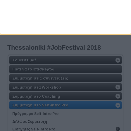
Τhessaloniki #JobFestival 2018
Το Φεστιβάλ
Γιατί να το επισκεφτώ
Συμμετοχή στις συνεντεύξεις
Συμμετοχή στα Workshop
Συμμετοχή στο Coaching
Συμμετοχή στο Self-intro Pro
Πρόγραμμα Self-Intro Pro
Δήλωσε Συμμετοχή
Εισηγητές Self-intro Pro