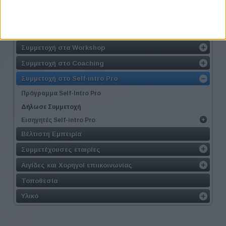
Το Φεστιβάλ
Γιατί να το επισκεφτώ
Συμμετοχή στις συνεντεύξεις
Συμμετοχή στα Workshop
Συμμετοχή στο Coaching
Συμμετοχή στο Self-intro Pro
Πρόγραμμα Self-Intro Pro
Δήλωσε Συμμετοχή
Εισηγητές Self-intro Pro
Βέλτιστη Εμπειρία
Συμμετέχουσες εταιρίες
Αιγίδες και Χορηγοί επιικοινωνίας
Τοποθεσία
Υλικό