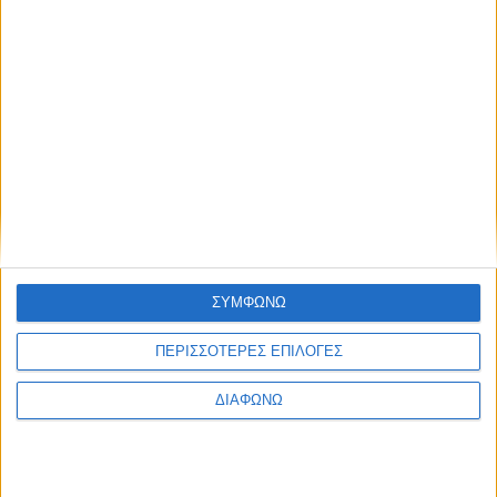
Thessaloniki #JobFestival 2025
Thessaloniki #JobFestival 2024
Athens #JobFestival 2024 (Νοέμβριος)
Athens #JobFestival 2024 (Φεβρουάριος)
Thessaloniki #JobFestival 2023
Thessaloniki #JobFestival 2022
Athens #JobFestival 2022
Thessaloniki #JobFestival 2019 Reborn
ΣΥΜΦΩΝΩ
Athens #JobFestival 2019
Thessaloniki #JobFestival 2019
ΠΕΡΙΣΣΟΤΕΡΕΣ ΕΠΙΛΟΓΕΣ
Athens #JobFestival 2018
ΔΙΑΦΩΝΩ
Thessaloniki #JobFestival 2018
Athens #JobFestival 2017
Τhessaloniki #JobFestival 2017