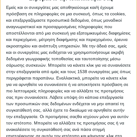
Reborn
Εμείς και οι συνεργάτες μας αποθηκεύουμε και/ή έχουμε
Athens #JobFestival 2019
πρόσβαση σε πληροφορίες σε μια συσκευή, όπως τα cookies,
Thessaloniki #JobFestival 2019
και επεξεργαζόμαστε προσωπικά δεδομένα, όπως μοναδικοί
αναγνωριστικοί και προσαρμοσμένες πληροφορίες που
Athens #JobFestival 2018
αποστέλλονται από μια συσκευή για εξατομικευμένες διαφημίσεις
Thessaloniki #JobFestival 2018
και περιεχόμενο, μέτρηση διαφήμισης και περιεχομένου, έρευνα
ακροατηρίου και ανάπτυξη υπηρεσιών.
Με την άδειά σας, εμείς
Athens #JobFestival 2017
και οι συνεργάτες μας ενδέχεται να χρησιμοποιήσουμε ακριβή
Τhessaloniki #JobFestival 2017
δεδομένα γεωγραφικής τοποθεσίας και ταυτοποίησης μέσω
σάρωσης συσκευών. Μπορείτε να κάνετε κλικ για να συναινέσετε
Athens #JobFestival 2016
στην επεξεργασία από εμάς και τους 1538 συνεργάτες μας όπως
Athens #JobFestival 2015
περιγράφεται παραπάνω. Εναλλακτικά, μπορείτε να κάνετε κλικ
Thessaloniki #JobFestival 2014
για να αρνηθείτε να συναινέσετε ή να αποκτήσετε πρόσβαση σε
πιο λεπτομερείς πληροφορίες και να αλλάξετε τις προτιμήσεις
Στατιστικά
σας πριν συναινέσετε.
Λάβετε υπόψη ότι κάποια επεξεργασία
Στατιστικά Athens & Thessaloniki
των προσωπικών σας δεδομένων ενδέχεται να μην απαιτεί τη
συγκατάθεσή σας, αλλά έχετε το δικαίωμα να αρνηθείτε αυτήν
#JobFestivals 2022
την επεξεργασία. Οι προτιμήσεις σαςθα ισχύουν μόνο για αυτόν
Στατιστικά Thessaloniki
τον ιστότοπο. Μπορείτε να αλλάξετε τις προτιμήσεις σας ή να
ανακαλέσετε τη συγκατάθεσή σας ανά πάσα στιγμή
#JobFestival 2019 Reborn
επιστρέφοντας σε αυτόν τον ιστότοπο και κάνοντας κλικ στο