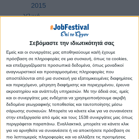
2015
Υλικό
Φωτογραφίες
Παρουσιάσεις
Σεβόμαστε την ιδιωτικότητά σας
Υλικό
Εμείς και οι συνεργάτες μας αποθηκεύουμε και/ή έχουμε
Φωτογραφίες
πρόσβαση σε πληροφορίες σε μια συσκευή, όπως τα cookies,
και επεξεργαζόμαστε προσωπικά δεδομένα, όπως μοναδικοί
Παρουσιάσεις
αναγνωριστικοί και προσαρμοσμένες πληροφορίες που
αποστέλλονται από μια συσκευή για εξατομικευμένες διαφημίσεις
#JobDays
και περιεχόμενο, μέτρηση διαφήμισης και περιεχομένου, έρευνα
ακροατηρίου και ανάπτυξη υπηρεσιών.
Με την άδειά σας, εμείς
και οι συνεργάτες μας ενδέχεται να χρησιμοποιήσουμε ακριβή
δεδομένα γεωγραφικής τοποθεσίας και ταυτοποίησης μέσω
σάρωσης συσκευών. Μπορείτε να κάνετε κλικ για να συναινέσετε
Εκδήλωση ενδιαφέροντος εταιριών
στην επεξεργασία από εμάς και τους 1538 συνεργάτες μας όπως
περιγράφεται παραπάνω. Εναλλακτικά, μπορείτε να κάνετε κλικ
Κλείσε το πακέτο συμμετοχής σου
για να αρνηθείτε να συναινέσετε ή να αποκτήσετε πρόσβαση σε
εδώ!
πιο λεπτομερείς πληροφορίες και να αλλάξετε τις προτιμήσεις