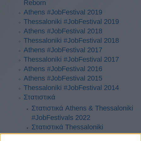
Reborn
Athens #JobFestival 2019
Thessaloniki #JobFestival 2019
Athens #JobFestival 2018
Thessaloniki #JobFestival 2018
Athens #JobFestival 2017
Τhessaloniki #JobFestival 2017
Athens #JobFestival 2016
Athens #JobFestival 2015
Thessaloniki #JobFestival 2014
Στατιστικά
Στατιστικά Athens & Thessaloniki
#JobFestivals 2022
Στατιστικά Thessaloniki
#JobFestival 2019 Reborn