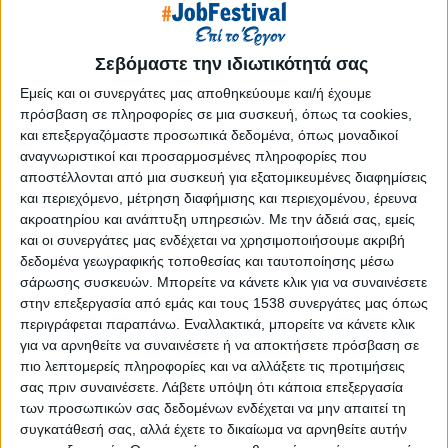
Στατιστικά Athens #JobFestival
2019
Σεβόμαστε την ιδιωτικότητά σας
Στατιστικά Thessaloniki
Εμείς και οι συνεργάτες μας αποθηκεύουμε και/ή έχουμε
#JobFestival 2019
πρόσβαση σε πληροφορίες σε μια συσκευή, όπως τα cookies,
Στατιστικά Athens #JobFestival
και επεξεργαζόμαστε προσωπικά δεδομένα, όπως μοναδικοί
αναγνωριστικοί και προσαρμοσμένες πληροφορίες που
2018
αποστέλλονται από μια συσκευή για εξατομικευμένες διαφημίσεις
Στατιστικά Thessaloniki
και περιεχόμενο, μέτρηση διαφήμισης και περιεχομένου, έρευνα
ακροατηρίου και ανάπτυξη υπηρεσιών.
Με την άδειά σας, εμείς
#JobFestival 2018
και οι συνεργάτες μας ενδέχεται να χρησιμοποιήσουμε ακριβή
Στατιστικά Athens #JobFestival
δεδομένα γεωγραφικής τοποθεσίας και ταυτοποίησης μέσω
2017
σάρωσης συσκευών. Μπορείτε να κάνετε κλικ για να συναινέσετε
στην επεξεργασία από εμάς και τους 1538 συνεργάτες μας όπως
Στατιστικά Thessaloniki
περιγράφεται παραπάνω. Εναλλακτικά, μπορείτε να κάνετε κλικ
#JobFestival 2017
για να αρνηθείτε να συναινέσετε ή να αποκτήσετε πρόσβαση σε
πιο λεπτομερείς πληροφορίες και να αλλάξετε τις προτιμήσεις
Στατιστικά Athens #JobFestival
σας πριν συναινέσετε.
Λάβετε υπόψη ότι κάποια επεξεργασία
2016
των προσωπικών σας δεδομένων ενδέχεται να μην απαιτεί τη
συγκατάθεσή σας, αλλά έχετε το δικαίωμα να αρνηθείτε αυτήν
Στατιστικά Athens #JobFestival