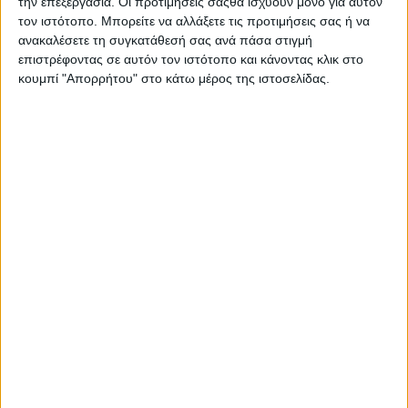
την επεξεργασία. Οι προτιμήσεις σαςθα ισχύουν μόνο για αυτόν
2015
τον ιστότοπο. Μπορείτε να αλλάξετε τις προτιμήσεις σας ή να
ανακαλέσετε τη συγκατάθεσή σας ανά πάσα στιγμή
Υλικό
επιστρέφοντας σε αυτόν τον ιστότοπο και κάνοντας κλικ στο
Φωτογραφίες
κουμπί "Απορρήτου" στο κάτω μέρος της ιστοσελίδας.
Παρουσιάσεις
Υλικό
Φωτογραφίες
Παρουσιάσεις
#JobDays
Εκδήλωση ενδιαφέροντος εταιριών
Κλείσε το πακέτο συμμετοχής σου
εδώ!