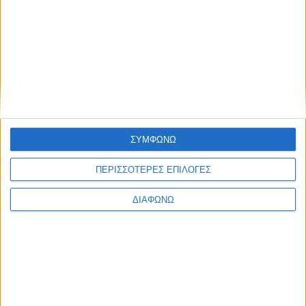
Παρασκευή 18 Νοεμβρίου 2022
ΑΙΘΟΥΣΑ Β
ΩΡΕΣ
ΕΡΓΑΣΤΗΡΙ
Α
ΟΜΙΛΗΤΕΣ
Πώς να
Αλέξανδρος Μπουζούδης
,
10:15
διαπραγματεύομαι
Προϊστάμενος Αναπτυξιακών
ΣΥΜΦΩΝΩ
-
εργασιακά
Προγραμμάτων και
11:00
ζητήματα
ΠΕΡΙΣΣΟΤΕΡΕΣ ΕΠΙΛΟΓΕΣ
Εκπαίδευσης, Alpha Plan
11:15
Metaverse: Ένας
Δημήτρης Δημητριάδης
,
ΔΙΑΦΩΝΩ
-
νέος κόσμος για
Futurist, Chief Innovation
12:00
ευκαιρίες εργασίας
Officer, TheFutureCats
12:15
Συνοδευτική
Κατερίνα Παπακώτα
,
-
επιστολή: ένα
Σύμβουλος Σταδιοδρομίας &
13:00
εργαλείο για να
Επαγγελματικού
ξεχωρίσει το cv