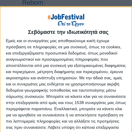
Reborn
Athens #JobFestival 2019
Thessaloniki #JobFestival 2019
Athens #JobFestival 2018
Σεβόμαστε την ιδιωτικότητά σας
Thessaloniki #JobFestival 2018
Εμείς και οι συνεργάτες μας αποθηκεύουμε και/ή έχουμε
Athens #JobFestival 2017
πρόσβαση σε πληροφορίες σε μια συσκευή, όπως τα cookies,
και επεξεργαζόμαστε προσωπικά δεδομένα, όπως μοναδικοί
Τhessaloniki #JobFestival 2017
αναγνωριστικοί και προσαρμοσμένες πληροφορίες που
Athens #JobFestival 2016
αποστέλλονται από μια συσκευή για εξατομικευμένες διαφημίσεις
και περιεχόμενο, μέτρηση διαφήμισης και περιεχομένου, έρευνα
Athens #JobFestival 2015
ακροατηρίου και ανάπτυξη υπηρεσιών.
Με την άδειά σας, εμείς
Thessaloniki #JobFestival 2014
και οι συνεργάτες μας ενδέχεται να χρησιμοποιήσουμε ακριβή
Στατιστικά
δεδομένα γεωγραφικής τοποθεσίας και ταυτοποίησης μέσω
σάρωσης συσκευών. Μπορείτε να κάνετε κλικ για να συναινέσετε
Στατιστικά Athens & Thessaloniki
στην επεξεργασία από εμάς και τους 1538 συνεργάτες μας όπως
#JobFestivals 2022
περιγράφεται παραπάνω. Εναλλακτικά, μπορείτε να κάνετε κλικ
για να αρνηθείτε να συναινέσετε ή να αποκτήσετε πρόσβαση σε
Στατιστικά Thessaloniki
πιο λεπτομερείς πληροφορίες και να αλλάξετε τις προτιμήσεις
#JobFestival 2019 Reborn
σας πριν συναινέσετε.
Λάβετε υπόψη ότι κάποια επεξεργασία