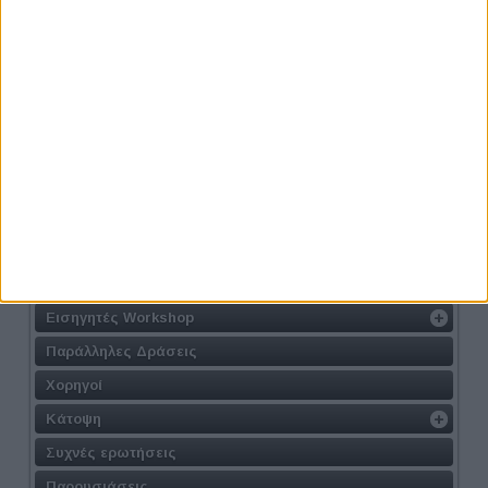
Thessaloniki #JobFestival 2022
Η Δράση
Τοποθεσία
Φόρμα Συμμετοχής
Συμμετοχή στις Συνεντεύξεις
Συμμετοχή στα Workshop
Εισηγητές Workshop
Παράλληλες Δράσεις
Χορηγοί
Κάτοψη
Συχνές ερωτήσεις
Παρουσιάσεις