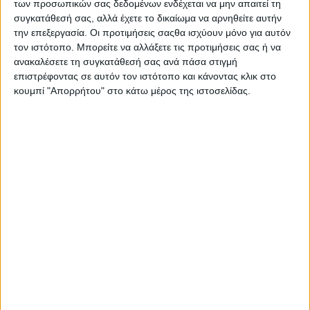
των προσωπικών σας δεδομένων ενδέχεται να μην απαιτεί τη
Στατιστικά Athens #JobFestival
συγκατάθεσή σας, αλλά έχετε το δικαίωμα να αρνηθείτε αυτήν
2019
την επεξεργασία. Οι προτιμήσεις σαςθα ισχύουν μόνο για αυτόν
τον ιστότοπο. Μπορείτε να αλλάξετε τις προτιμήσεις σας ή να
Στατιστικά Thessaloniki
ανακαλέσετε τη συγκατάθεσή σας ανά πάσα στιγμή
#JobFestival 2019
επιστρέφοντας σε αυτόν τον ιστότοπο και κάνοντας κλικ στο
Στατιστικά Athens #JobFestival
κουμπί "Απορρήτου" στο κάτω μέρος της ιστοσελίδας.
2018
Στατιστικά Thessaloniki
#JobFestival 2018
Στατιστικά Athens #JobFestival
2017
Στατιστικά Thessaloniki
#JobFestival 2017
Στατιστικά Athens #JobFestival
2016
Στατιστικά Athens #JobFestival