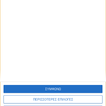
Υλικό
Φωτογραφίες
Παρουσιάσεις
Υλικό
Φωτογραφίες
Παρουσιάσεις
#JobDays
Σολταρίδου Έλενα
Εκτύπωση
Ηλεκτρονικό ταχυδρομείο
Δημοσιεύθηκε :
Τρίτη, 01
Νοέμβριος 2022 10:46
ΣΥΜΦΩΝΩ
ΠΕΡΙΣΣΟΤΕΡΕΣ ΕΠΙΛΟΓΕΣ