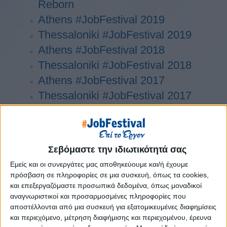
Reborn
Athens #JobFestival 2019
Thessaloniki #JobFestival 2019
Athens #JobFestival 2018
Thessaloniki #JobFestival 2018
Athens #JobFestival 2017
Τhessaloniki #JobFestival 2017
Athens #JobFestival 2016
Athens #JobFestival 2015
Thessaloniki #JobFestival 2014
Σεβόμαστε την ιδιωτικότητά σας
Στατιστικά
Εμείς και οι συνεργάτες μας αποθηκεύουμε και/ή έχουμε
Στατιστικά Athens & Thessaloniki
πρόσβαση σε πληροφορίες σε μια συσκευή, όπως τα cookies,
και επεξεργαζόμαστε προσωπικά δεδομένα, όπως μοναδικοί
#JobFestivals 2022
αναγνωριστικοί και προσαρμοσμένες πληροφορίες που
Στατιστικά Thessaloniki
αποστέλλονται από μια συσκευή για εξατομικευμένες διαφημίσεις
#JobFestival 2019 Reborn
και περιεχόμενο, μέτρηση διαφήμισης και περιεχομένου, έρευνα