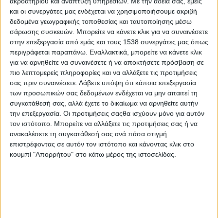
ακροατηρίου και ανάπτυξη υπηρεσιών.
Με την άδειά σας, εμείς
Στατιστικά Athens #JobFestival
και οι συνεργάτες μας ενδέχεται να χρησιμοποιήσουμε ακριβή
2019
δεδομένα γεωγραφικής τοποθεσίας και ταυτοποίησης μέσω
σάρωσης συσκευών. Μπορείτε να κάνετε κλικ για να συναινέσετε
Στατιστικά Thessaloniki
στην επεξεργασία από εμάς και τους 1538 συνεργάτες μας όπως
#JobFestival 2019
περιγράφεται παραπάνω. Εναλλακτικά, μπορείτε να κάνετε κλικ
για να αρνηθείτε να συναινέσετε ή να αποκτήσετε πρόσβαση σε
Στατιστικά Athens #JobFestival
πιο λεπτομερείς πληροφορίες και να αλλάξετε τις προτιμήσεις
2018
σας πριν συναινέσετε.
Λάβετε υπόψη ότι κάποια επεξεργασία
Στατιστικά Thessaloniki
των προσωπικών σας δεδομένων ενδέχεται να μην απαιτεί τη
συγκατάθεσή σας, αλλά έχετε το δικαίωμα να αρνηθείτε αυτήν
#JobFestival 2018
την επεξεργασία. Οι προτιμήσεις σαςθα ισχύουν μόνο για αυτόν
Στατιστικά Athens #JobFestival
τον ιστότοπο. Μπορείτε να αλλάξετε τις προτιμήσεις σας ή να
ανακαλέσετε τη συγκατάθεσή σας ανά πάσα στιγμή
2017
επιστρέφοντας σε αυτόν τον ιστότοπο και κάνοντας κλικ στο
Στατιστικά Thessaloniki
κουμπί "Απορρήτου" στο κάτω μέρος της ιστοσελίδας.
#JobFestival 2017
Στατιστικά Athens #JobFestival
2016
Στατιστικά Athens #JobFestival