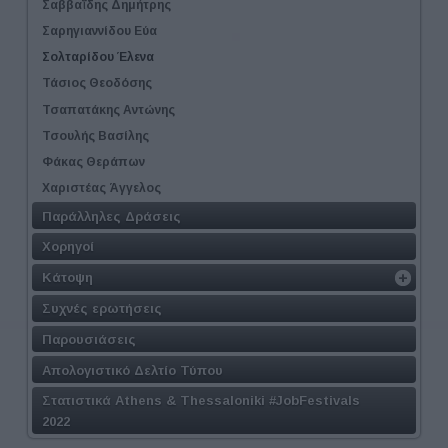
Σαββαΐδης Δημήτρης
Σαρηγιαννίδου Εύα
Σολταρίδου Έλενα
Τάσιος Θεοδόσης
Τσαπατάκης Αντώνης
Τσουλής Βασίλης
Φάκας Θεράπων
Χαριστέας Άγγελος
Παράλληλες Δράσεις
Χορηγοί
Κάτοψη
Συχνές ερωτήσεις
Παρουσιάσεις
Απολογιστικό Δελτίο Τύπου
Στατιστικά Athens & Thessaloniki #JobFestivals
2022