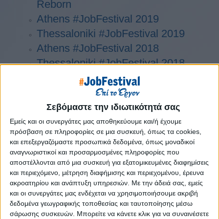
Reborn
Athens #JobFestival 2019
Thessaloniki #JobFestival 2019
Athens #JobFestival 2018
Thessaloniki #JobFestival 2018
Athens #JobFestival 2017
Τhessaloniki #JobFestival 2017
Athens #JobFestival 2016
Σεβόμαστε την ιδιωτικότητά σας
Athens #JobFestival 2015
Εμείς και οι συνεργάτες μας αποθηκεύουμε και/ή έχουμε
πρόσβαση σε πληροφορίες σε μια συσκευή, όπως τα cookies,
Thessaloniki #JobFestival 2014
και επεξεργαζόμαστε προσωπικά δεδομένα, όπως μοναδικοί
Στατιστικά
αναγνωριστικοί και προσαρμοσμένες πληροφορίες που
αποστέλλονται από μια συσκευή για εξατομικευμένες διαφημίσεις
Στατιστικά Athens & Thessaloniki
και περιεχόμενο, μέτρηση διαφήμισης και περιεχομένου, έρευνα
#JobFestivals 2022
ακροατηρίου και ανάπτυξη υπηρεσιών.
Με την άδειά σας, εμείς
και οι συνεργάτες μας ενδέχεται να χρησιμοποιήσουμε ακριβή
Στατιστικά Thessaloniki
δεδομένα γεωγραφικής τοποθεσίας και ταυτοποίησης μέσω
#JobFestival 2019 Reborn
σάρωσης συσκευών. Μπορείτε να κάνετε κλικ για να συναινέσετε