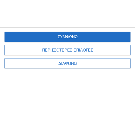
Υλικό
Φωτογραφίες
Παρουσιάσεις
ΣΥΜΦΩΝΩ
Υλικό
Φωτογραφίες
ΠΕΡΙΣΣΟΤΕΡΕΣ ΕΠΙΛΟΓΕΣ
Παρουσιάσεις
ΔΙΑΦΩΝΩ
#JobDays
Δότσα Χρύσα
Εκτύπωση
Ηλεκτρονικό ταχυδρομείο
Δημοσιεύθηκε :
Τετάρτη, 26
Οκτώβριος 2022 09:46