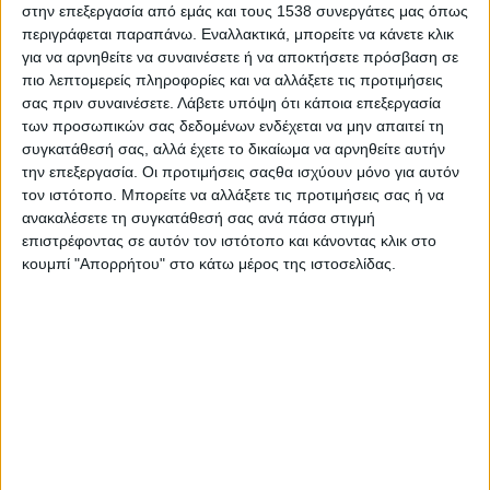
στην επεξεργασία από εμάς και τους 1538 συνεργάτες μας όπως
Στατιστικά Athens #JobFestival
περιγράφεται παραπάνω. Εναλλακτικά, μπορείτε να κάνετε κλικ
2019
για να αρνηθείτε να συναινέσετε ή να αποκτήσετε πρόσβαση σε
Στατιστικά Thessaloniki
πιο λεπτομερείς πληροφορίες και να αλλάξετε τις προτιμήσεις
σας πριν συναινέσετε.
Λάβετε υπόψη ότι κάποια επεξεργασία
#JobFestival 2019
των προσωπικών σας δεδομένων ενδέχεται να μην απαιτεί τη
Στατιστικά Athens #JobFestival
συγκατάθεσή σας, αλλά έχετε το δικαίωμα να αρνηθείτε αυτήν
την επεξεργασία. Οι προτιμήσεις σαςθα ισχύουν μόνο για αυτόν
2018
τον ιστότοπο. Μπορείτε να αλλάξετε τις προτιμήσεις σας ή να
Στατιστικά Thessaloniki
ανακαλέσετε τη συγκατάθεσή σας ανά πάσα στιγμή
επιστρέφοντας σε αυτόν τον ιστότοπο και κάνοντας κλικ στο
#JobFestival 2018
κουμπί "Απορρήτου" στο κάτω μέρος της ιστοσελίδας.
Στατιστικά Athens #JobFestival
2017
Στατιστικά Thessaloniki
#JobFestival 2017
Στατιστικά Athens #JobFestival
2016
Στατιστικά Athens #JobFestival