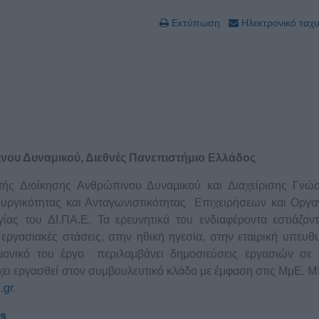
Εκτύπωση
Ηλεκτρονικό ταχ
ου Δυναμικού, Διεθνές Πανεπιστήμιο Ελλάδος
ής Διοίκησης Ανθρώπινου Δυναμικού και Διαχείρισης Γνώ
ουργικότητας και Ανταγωνιστικότητας Επιχειρήσεων και Οργ
ίας του ΔΙ.ΠΑ.Ε. Τα ερευνητικά του ενδιαφέροντα εστιάζοντ
εργασιακές στάσεις, στην ηθική ηγεσία, στην εταιρική υπευθ
μονικό του έργο περιλαμβάνει δημοσιεύσεις εργασιών σε 
ει εργασθεί στον συμβουλευτικό κλάδο με έμφαση στις ΜμΕ. Μ
.gr
.
os