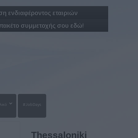
η ενδιαφέροντος εταιριών
 πακέτο συμμετοχής σου εδώ!
λικό
#JobDays
Thessaloniki