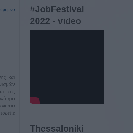
#JobFestival
υδρομείο
2022 - video
σης και
ανισμών
αι στις
υνότητα
έγκριτα
πορείτε
Thessaloniki