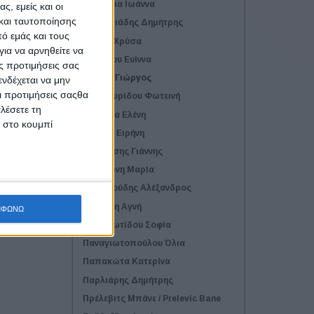
Δανδέλια Ιωάννα
ς, εμείς και οι
και ταυτοποίησης
Δημητριάδης Δημήτρης
ό εμάς και τους
Δότσα Χρύσα
ια να αρνηθείτε να
Εγγλέζου Ευίννα
ς προτιμήσεις σας
Θερίου Γιώργος
νδέχεται να μην
Οι προτιμήσεις σαςθα
Καμπουρίδου Φωτεινή
λέσετε τη
Κολλήγα Ελένη
κ στο κουμπί
Κόντρα Ειρήνη
Μηλιάτσης Γιάννης
Μπιλιώνη Μαρία
Μπουζούδης Αλέξανδρος
Παγούνη Αγνή
ΜΦΩΝΩ
Παναγιωτίδου Σοφία
Παναγιωτοπούλου Όλια
Παπακώτα Κατερίνα
Παρλιάρης Δημήτρης
Πρέλεβιτς Μπάνε / Prelevic Bane