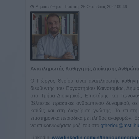
Δημοσιεύθηκε : Τετάρτη, 26 Οκτώβριος 2022 09:46
Αναπληρωτής Καθηγητής Διοίκησης Ανθρώπιν
Ο Γιώργος Θερίου είναι αναπληρωτής καθηγητ
διευθυντής του Εργαστηρίου Καινοτομίας, Δημι
στο Τμήμα Διοικητικής Επιστήμης και Τεχνολογ
βέλτιστες πρακτικές ανθρώπινου δυναμικού, σε 
καθώς και στη διαχείριση γνώσης. Το επιστη
επιστημονικά περιοδικά με πλήθος αναφορών. Έχ
να επικοινωνήσετε μαζί του στο
gtheriou@mst.ihu
LinkedIn:
www.linkedin.com/in/therioungeorgi