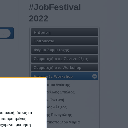
#JobFestival
2022
Η Δράση
ενο
Τοποθεσία
Φόρμα Συμμετοχής
Συμμετοχή στις Συνεντεύξεις
Συμμετοχή στα Workshop
Εισηγητές Workshop
Αναστασίου Ανέστης
Αριστοτελίδης Σπήλιος
Βαβίτσα Φωτεινή
Βανδώρος Αλέξιος
 συσκευή, όπως τα
Γκορέζης Παναγιώτης
προσαρμοσμένες
Γραμματικοπούλου Μαρία
ιεχόμενο, μέτρηση