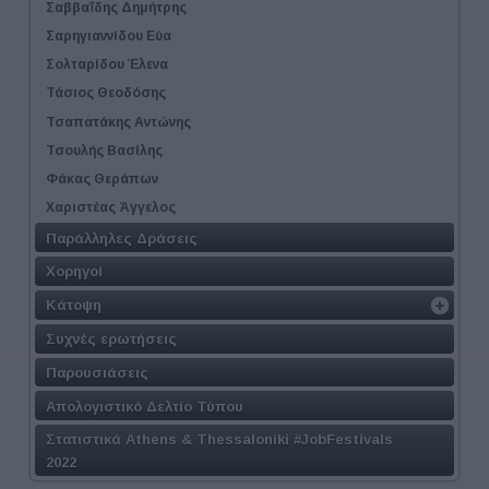
Σαββαΐδης Δημήτρης
Σαρηγιαννίδου Εύα
Σολταρίδου Έλενα
Τάσιος Θεοδόσης
Τσαπατάκης Αντώνης
Τσουλής Βασίλης
Φάκας Θεράπων
Χαριστέας Άγγελος
Παράλληλες Δράσεις
Χορηγοί
Κάτοψη
Συχνές ερωτήσεις
Παρουσιάσεις
Απολογιστικό Δελτίο Τύπου
Στατιστικά Athens & Thessaloniki #JobFestivals
2022