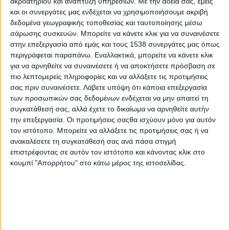
ακροατηρίου και ανάπτυξη υπηρεσιών.
Με την άδειά σας, εμείς
Στατιστικά Athens #JobFestival
και οι συνεργάτες μας ενδέχεται να χρησιμοποιήσουμε ακριβή
2019
δεδομένα γεωγραφικής τοποθεσίας και ταυτοποίησης μέσω
σάρωσης συσκευών. Μπορείτε να κάνετε κλικ για να συναινέσετε
Στατιστικά Thessaloniki
στην επεξεργασία από εμάς και τους 1538 συνεργάτες μας όπως
#JobFestival 2019
περιγράφεται παραπάνω. Εναλλακτικά, μπορείτε να κάνετε κλικ
για να αρνηθείτε να συναινέσετε ή να αποκτήσετε πρόσβαση σε
Στατιστικά Athens #JobFestival
πιο λεπτομερείς πληροφορίες και να αλλάξετε τις προτιμήσεις
2018
σας πριν συναινέσετε.
Λάβετε υπόψη ότι κάποια επεξεργασία
Στατιστικά Thessaloniki
των προσωπικών σας δεδομένων ενδέχεται να μην απαιτεί τη
συγκατάθεσή σας, αλλά έχετε το δικαίωμα να αρνηθείτε αυτήν
#JobFestival 2018
την επεξεργασία. Οι προτιμήσεις σαςθα ισχύουν μόνο για αυτόν
Στατιστικά Athens #JobFestival
τον ιστότοπο. Μπορείτε να αλλάξετε τις προτιμήσεις σας ή να
ανακαλέσετε τη συγκατάθεσή σας ανά πάσα στιγμή
2017
επιστρέφοντας σε αυτόν τον ιστότοπο και κάνοντας κλικ στο
Στατιστικά Thessaloniki
κουμπί "Απορρήτου" στο κάτω μέρος της ιστοσελίδας.
#JobFestival 2017
Στατιστικά Athens #JobFestival
2016
Στατιστικά Athens #JobFestival