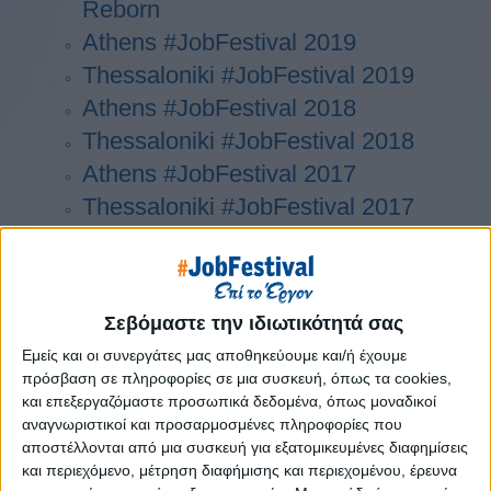
Reborn
Athens #JobFestival 2019
Thessaloniki #JobFestival 2019
Athens #JobFestival 2018
Thessaloniki #JobFestival 2018
Athens #JobFestival 2017
Τhessaloniki #JobFestival 2017
Athens #JobFestival 2016
Athens #JobFestival 2015
Thessaloniki #JobFestival 2014
Σεβόμαστε την ιδιωτικότητά σας
Στατιστικά
Εμείς και οι συνεργάτες μας αποθηκεύουμε και/ή έχουμε
Στατιστικά Athens & Thessaloniki
πρόσβαση σε πληροφορίες σε μια συσκευή, όπως τα cookies,
και επεξεργαζόμαστε προσωπικά δεδομένα, όπως μοναδικοί
#JobFestivals 2022
αναγνωριστικοί και προσαρμοσμένες πληροφορίες που
Στατιστικά Thessaloniki
αποστέλλονται από μια συσκευή για εξατομικευμένες διαφημίσεις
#JobFestival 2019 Reborn
και περιεχόμενο, μέτρηση διαφήμισης και περιεχομένου, έρευνα