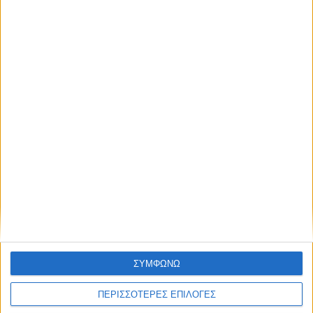
Υλικό
Φωτογραφίες
Παρουσιάσεις
Υλικό
Φωτογραφίες
Παρουσιάσεις
#JobDays
Κόντρα Ειρήνη
Εκτύπωση
Ηλεκτρονικό ταχυδρομείο
Δημοσιεύθηκε :
Τρίτη, 01
Νοέμβριος 2022 10:46
ΣΥΜΦΩΝΩ
ΠΕΡΙΣΣΟΤΕΡΕΣ ΕΠΙΛΟΓΕΣ