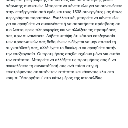
Στατιστικά Athens #JobFestival
σάρωσης συσκευών. Μπορείτε να κάνετε κλικ για να συναινέσετε
2019
στην επεξεργασία από εμάς και τους 1538 συνεργάτες μας όπως
περιγράφεται παραπάνω. Εναλλακτικά, μπορείτε να κάνετε κλικ
Στατιστικά Thessaloniki
για να αρνηθείτε να συναινέσετε ή να αποκτήσετε πρόσβαση σε
#JobFestival 2019
πιο λεπτομερείς πληροφορίες και να αλλάξετε τις προτιμήσεις
σας πριν συναινέσετε.
Λάβετε υπόψη ότι κάποια επεξεργασία
Στατιστικά Athens #JobFestival
των προσωπικών σας δεδομένων ενδέχεται να μην απαιτεί τη
2018
συγκατάθεσή σας, αλλά έχετε το δικαίωμα να αρνηθείτε αυτήν
την επεξεργασία. Οι προτιμήσεις σαςθα ισχύουν μόνο για αυτόν
Στατιστικά Thessaloniki
τον ιστότοπο. Μπορείτε να αλλάξετε τις προτιμήσεις σας ή να
#JobFestival 2018
ανακαλέσετε τη συγκατάθεσή σας ανά πάσα στιγμή
Στατιστικά Athens #JobFestival
επιστρέφοντας σε αυτόν τον ιστότοπο και κάνοντας κλικ στο
κουμπί "Απορρήτου" στο κάτω μέρος της ιστοσελίδας.
2017
Στατιστικά Thessaloniki
#JobFestival 2017
Στατιστικά Athens #JobFestival
2016
Στατιστικά Athens #JobFestival