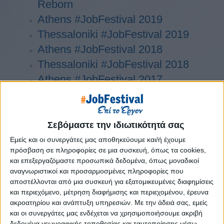
Reborn
Athens #JobFestival 2019
Thessaloniki #JobFestival 2019
Athens #JobFestival 2018
Thessaloniki #JobFestival 2018
Athens #JobFestival 2017
Τhessaloniki #JobFestival 2017
Athens #JobFestival 2016
Athens #JobFestival 2015
Σεβόμαστε την ιδιωτικότητά σας
Thessaloniki #JobFestival 2014
Εμείς και οι συνεργάτες μας αποθηκεύουμε και/ή έχουμε
πρόσβαση σε πληροφορίες σε μια συσκευή, όπως τα cookies,
Στατιστικά
και επεξεργαζόμαστε προσωπικά δεδομένα, όπως μοναδικοί
Στατιστικά Athens & Thessaloniki
αναγνωριστικοί και προσαρμοσμένες πληροφορίες που
αποστέλλονται από μια συσκευή για εξατομικευμένες διαφημίσεις
#JobFestivals 2022
και περιεχόμενο, μέτρηση διαφήμισης και περιεχομένου, έρευνα
Στατιστικά Thessaloniki
ακροατηρίου και ανάπτυξη υπηρεσιών.
Με την άδειά σας, εμείς
και οι συνεργάτες μας ενδέχεται να χρησιμοποιήσουμε ακριβή
#JobFestival 2019 Reborn
δεδομένα γεωγραφικής τοποθεσίας και ταυτοποίησης μέσω