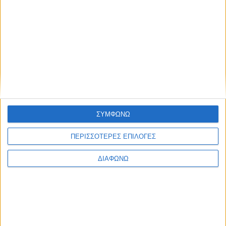
Υλικό
Φωτογραφίες
Παρουσιάσεις
Υλικό
Φωτογραφίες
Παρουσιάσεις
#JobDays
ΣΥΜΦΩΝΩ
Τσουλής Βασίλης
ΠΕΡΙΣΣΟΤΕΡΕΣ ΕΠΙΛΟΓΕΣ
Εκτύπωση
Ηλεκτρονικό ταχυδρομείο
ΔΙΑΦΩΝΩ
Δημοσιεύθηκε :
Τρίτη, 01
Νοέμβριος 2022 10:46