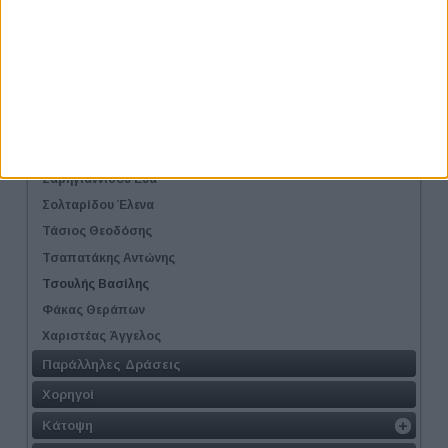
Παναγιωτίδου Σοφία
Παναγιωτοπούλου Όλια
Παπακώτα Κατερίνα
Παρλιάρης Δημήτρης
Πρέλεβιτς Μπάνε / Prelevic Bane
Σαββαΐδης Δημήτρης
Σαρηγιαννίδου Εύα
Σολταρίδου Έλενα
Τάσιος Θεοδόσης
Τσαπατάκης Αντώνης
Τσουλής Βασίλης
Φάκας Θεράπων
Χαριστέας Άγγελος
Παράλληλες Δράσεις
Χορηγοί
Κάτοψη