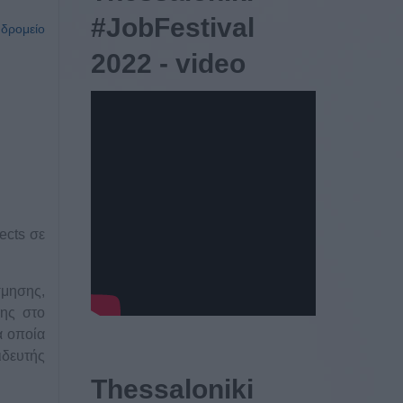
#JobFestival
υδρομείο
2022 - video
ects σε
σμησης,
νης στο
α οποία
ιδευτής
Thessaloniki