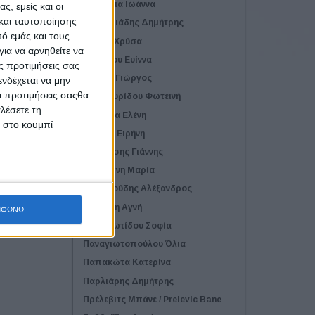
Δανδέλια Ιωάννα
ς, εμείς και οι
και ταυτοποίησης
Δημητριάδης Δημήτρης
ό εμάς και τους
Δότσα Χρύσα
ια να αρνηθείτε να
Εγγλέζου Ευίννα
ς προτιμήσεις σας
Θερίου Γιώργος
νδέχεται να μην
Οι προτιμήσεις σαςθα
Καμπουρίδου Φωτεινή
λέσετε τη
Κολλήγα Ελένη
κ στο κουμπί
Κόντρα Ειρήνη
Μηλιάτσης Γιάννης
Μπιλιώνη Μαρία
Μπουζούδης Αλέξανδρος
Παγούνη Αγνή
ΜΦΩΝΩ
Παναγιωτίδου Σοφία
Παναγιωτοπούλου Όλια
Παπακώτα Κατερίνα
Παρλιάρης Δημήτρης
Πρέλεβιτς Μπάνε / Prelevic Bane