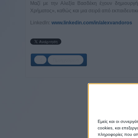
Μαζί με την Αλεξία Βασδέκη έχουν δημιουργή
Χρήματος», καθώς και μια σειρά από εκπαιδευτικά
LinkedIn:
www.linkedin.com/in/alexvandoros
Προηγούμενο
Εμείς και οι συνεργ
cookies, και επεξε
πληροφορίες που απο