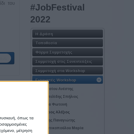
ίδι του
#JobFestival
2022
Η Δράση
Τοποθεσία
Φόρμα Συμμετοχής
ενο
Συμμετοχή στις Συνεντεύξεις
Συμμετοχή στα Workshop
Εισηγητές Workshop
Αναστασίου Ανέστης
Αριστοτελίδης Σπήλιος
Βαβίτσα Φωτεινή
Βανδώρος Αλέξιος
 συσκευή, όπως τα
Γκορέζης Παναγιώτης
προσαρμοσμένες
Γραμματικοπούλου Μαρία
ιεχόμενο, μέτρηση