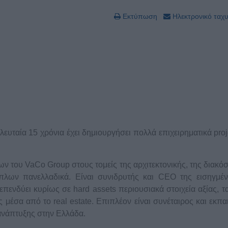
Εκτύπωση
Ηλεκτρονικό ταχ
ελευταία 15 χρόνια έχει δημιουργήσει πολλά επιχειρηματικά proj
ων του VaCo Group στους τομείς της αρχιτεκτονικής, της διακό
πλων πανελλαδικά. Είναι συνιδρυτής και CEO της εισηγμέ
επενδύει κυρίως σε hard assets περιουσιακά στοιχεία αξίας, τ
έσα από το real estate. Επιπλέον είναι συνέταιρος και εκπα
ανάπτυξης στην Ελλάδα.