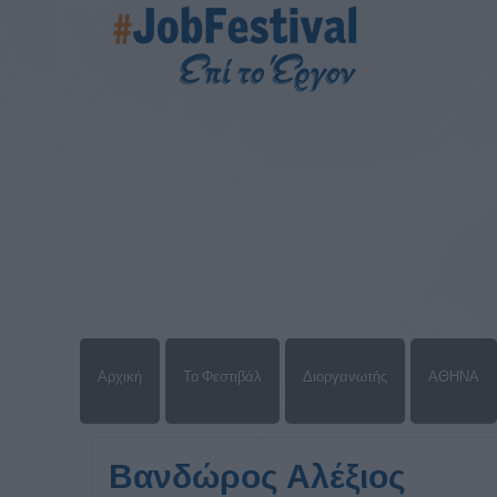
Αρχική
Το Φεστιβάλ
Διοργανωτής
ΑΘΗΝΑ
Βανδώρος Αλέξιος