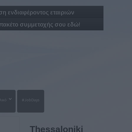
η ενδιαφέροντος εταιριών
 πακέτο συμμετοχής σου εδώ!
λικό
#JobDays
Thessaloniki