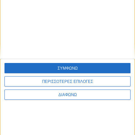
Υλικό
Φωτογραφίες
Παρουσιάσεις
Υλικό
Φωτογραφίες
Παρουσιάσεις
#JobDays
ΣΥΜΦΩΝΩ
Βαβίτσα Φωτεινή
ΠΕΡΙΣΣΟΤΕΡΕΣ ΕΠΙΛΟΓΕΣ
Εκτύπωση
Ηλεκτρονικό ταχυδρομείο
ΔΙΑΦΩΝΩ
Δημοσιεύθηκε :
Τρίτη, 01
Νοέμβριος 2022 10:46