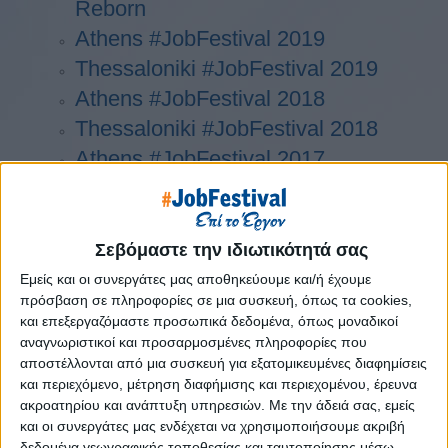
Reborn
Athens #JobFestival 2019
Thessaloniki #JobFestival 2019
Athens #JobFestival 2018
Thessaloniki #JobFestival 2018
Athens #JobFestival 2017
Τhessaloniki #JobFestival 2017
Athens #JobFestival 2016
Athens #JobFestival 2015
Σεβόμαστε την ιδιωτικότητά σας
Thessaloniki #JobFestival 2014
Εμείς και οι συνεργάτες μας αποθηκεύουμε και/ή έχουμε
πρόσβαση σε πληροφορίες σε μια συσκευή, όπως τα cookies,
Στατιστικά
και επεξεργαζόμαστε προσωπικά δεδομένα, όπως μοναδικοί
Στατιστικά Athens & Thessaloniki
αναγνωριστικοί και προσαρμοσμένες πληροφορίες που
αποστέλλονται από μια συσκευή για εξατομικευμένες διαφημίσεις
#JobFestivals 2022
και περιεχόμενο, μέτρηση διαφήμισης και περιεχομένου, έρευνα
Στατιστικά Thessaloniki
ακροατηρίου και ανάπτυξη υπηρεσιών.
Με την άδειά σας, εμείς
και οι συνεργάτες μας ενδέχεται να χρησιμοποιήσουμε ακριβή
#JobFestival 2019 Reborn
δεδομένα γεωγραφικής τοποθεσίας και ταυτοποίησης μέσω