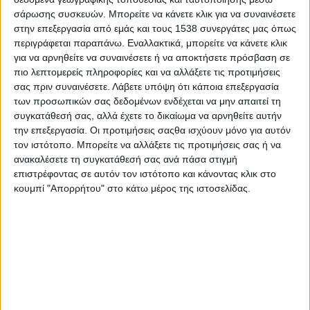
Στατιστικά Athens #JobFestival
σάρωσης συσκευών. Μπορείτε να κάνετε κλικ για να συναινέσετε
2019
στην επεξεργασία από εμάς και τους 1538 συνεργάτες μας όπως
περιγράφεται παραπάνω. Εναλλακτικά, μπορείτε να κάνετε κλικ
Στατιστικά Thessaloniki
για να αρνηθείτε να συναινέσετε ή να αποκτήσετε πρόσβαση σε
#JobFestival 2019
πιο λεπτομερείς πληροφορίες και να αλλάξετε τις προτιμήσεις
σας πριν συναινέσετε.
Λάβετε υπόψη ότι κάποια επεξεργασία
Στατιστικά Athens #JobFestival
των προσωπικών σας δεδομένων ενδέχεται να μην απαιτεί τη
2018
συγκατάθεσή σας, αλλά έχετε το δικαίωμα να αρνηθείτε αυτήν
την επεξεργασία. Οι προτιμήσεις σαςθα ισχύουν μόνο για αυτόν
Στατιστικά Thessaloniki
τον ιστότοπο. Μπορείτε να αλλάξετε τις προτιμήσεις σας ή να
#JobFestival 2018
ανακαλέσετε τη συγκατάθεσή σας ανά πάσα στιγμή
Στατιστικά Athens #JobFestival
επιστρέφοντας σε αυτόν τον ιστότοπο και κάνοντας κλικ στο
κουμπί "Απορρήτου" στο κάτω μέρος της ιστοσελίδας.
2017
Στατιστικά Thessaloniki
#JobFestival 2017
Στατιστικά Athens #JobFestival
2016
Στατιστικά Athens #JobFestival