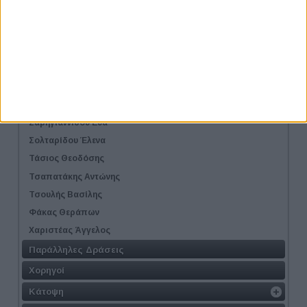
Παναγιωτίδου Σοφία
Παναγιωτοπούλου Όλια
Παπακώτα Κατερίνα
Παρλιάρης Δημήτρης
Πρέλεβιτς Μπάνε / Prelevic Bane
Σαββαΐδης Δημήτρης
Σαρηγιαννίδου Εύα
Σολταρίδου Έλενα
Τάσιος Θεοδόσης
Τσαπατάκης Αντώνης
Τσουλής Βασίλης
Φάκας Θεράπων
Χαριστέας Άγγελος
Παράλληλες Δράσεις
Χορηγοί
Κάτοψη