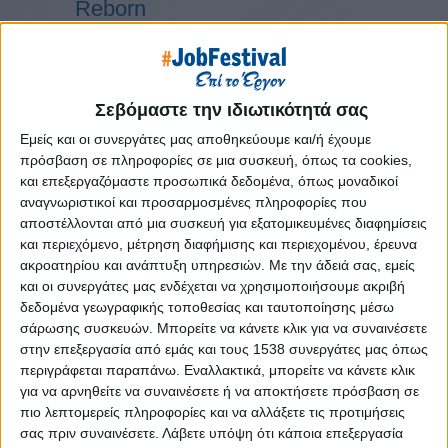
Reborn
Athens #JobFestival 2019
Thessaloniki #JobFestival 2019
Athens #JobFestival 2018
Σεβόμαστε την ιδιωτικότητά σας
Thessaloniki #JobFestival 2018
Εμείς και οι συνεργάτες μας αποθηκεύουμε και/ή έχουμε
Athens #JobFestival 2017
πρόσβαση σε πληροφορίες σε μια συσκευή, όπως τα cookies,
και επεξεργαζόμαστε προσωπικά δεδομένα, όπως μοναδικοί
Τhessaloniki #JobFestival 2017
αναγνωριστικοί και προσαρμοσμένες πληροφορίες που
Athens #JobFestival 2016
αποστέλλονται από μια συσκευή για εξατομικευμένες διαφημίσεις
και περιεχόμενο, μέτρηση διαφήμισης και περιεχομένου, έρευνα
Athens #JobFestival 2015
ακροατηρίου και ανάπτυξη υπηρεσιών.
Με την άδειά σας, εμείς
Thessaloniki #JobFestival 2014
και οι συνεργάτες μας ενδέχεται να χρησιμοποιήσουμε ακριβή
Στατιστικά
δεδομένα γεωγραφικής τοποθεσίας και ταυτοποίησης μέσω
σάρωσης συσκευών. Μπορείτε να κάνετε κλικ για να συναινέσετε
Στατιστικά Athens & Thessaloniki
στην επεξεργασία από εμάς και τους 1538 συνεργάτες μας όπως
#JobFestivals 2022
περιγράφεται παραπάνω. Εναλλακτικά, μπορείτε να κάνετε κλικ
για να αρνηθείτε να συναινέσετε ή να αποκτήσετε πρόσβαση σε
Στατιστικά Thessaloniki
πιο λεπτομερείς πληροφορίες και να αλλάξετε τις προτιμήσεις
#JobFestival 2019 Reborn
σας πριν συναινέσετε.
Λάβετε υπόψη ότι κάποια επεξεργασία