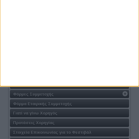
Η Δράση
Ο Σκοπός
Ο Στόχος
Γιατί να συμμετέχω
Σε ποιούς απευθύνεται
Περιεχόμενο
Διοργανωτής
Πρόγραμμα
Τοποθεσία
Φόρμες Συμμετοχής
Φόρμα Εταιρικής Συμμετοχής
Γιατί να γίνω Χορηγός
Προτάσεις Χορηγίας
Στοιχεία Επικοινωνίας για το Φεστιβάλ