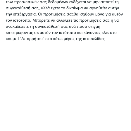
των προσωπικών σας δεδομένων ενδέχεται να μην απαιτεί τη
Στατιστικά Athens #JobFestival
συγκατάθεσή σας, αλλά έχετε το δικαίωμα να αρνηθείτε αυτήν
2019
την επεξεργασία. Οι προτιμήσεις σαςθα ισχύουν μόνο για αυτόν
τον ιστότοπο. Μπορείτε να αλλάξετε τις προτιμήσεις σας ή να
Στατιστικά Thessaloniki
ανακαλέσετε τη συγκατάθεσή σας ανά πάσα στιγμή
#JobFestival 2019
επιστρέφοντας σε αυτόν τον ιστότοπο και κάνοντας κλικ στο
Στατιστικά Athens #JobFestival
κουμπί "Απορρήτου" στο κάτω μέρος της ιστοσελίδας.
2018
Στατιστικά Thessaloniki
#JobFestival 2018
Στατιστικά Athens #JobFestival
2017
Στατιστικά Thessaloniki
#JobFestival 2017
Στατιστικά Athens #JobFestival
2016
Στατιστικά Athens #JobFestival