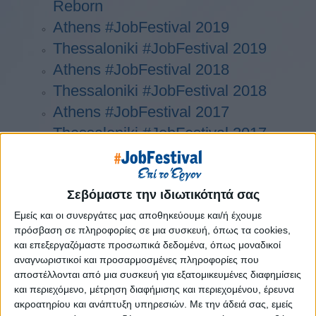
Reborn
Athens #JobFestival 2019
Thessaloniki #JobFestival 2019
Athens #JobFestival 2018
Thessaloniki #JobFestival 2018
Athens #JobFestival 2017
Τhessaloniki #JobFestival 2017
Athens #JobFestival 2016
Athens #JobFestival 2015
Σεβόμαστε την ιδιωτικότητά σας
Thessaloniki #JobFestival 2014
Στατιστικά
Εμείς και οι συνεργάτες μας αποθηκεύουμε και/ή έχουμε
πρόσβαση σε πληροφορίες σε μια συσκευή, όπως τα cookies,
Στατιστικά Athens & Thessaloniki
και επεξεργαζόμαστε προσωπικά δεδομένα, όπως μοναδικοί
αναγνωριστικοί και προσαρμοσμένες πληροφορίες που
#JobFestivals 2022
αποστέλλονται από μια συσκευή για εξατομικευμένες διαφημίσεις
Στατιστικά Thessaloniki
και περιεχόμενο, μέτρηση διαφήμισης και περιεχομένου, έρευνα
#JobFestival 2019 Reborn
ακροατηρίου και ανάπτυξη υπηρεσιών.
Με την άδειά σας, εμείς