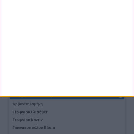
Τοποθεσία
Φόρμες Συμμετοχής
Φόρμα Εταιρικής Συμμετοχής
Γιατί να γίνω Χορηγός
Προτάσεις Χορηγίας
Στοιχεία Επικοινωνίας για το Φεστιβάλ
Χορηγοί
Χορηγοί Επικοινωνίας
Αιγίδες
Λίστα Εταιριών
Εισηγητές Workshop
Αρβανίτη Ισμήνη
Γεωργίου Ελισάβετ
Γεωργίου Ναντίν
Γιαννακοπούλου Βάσια