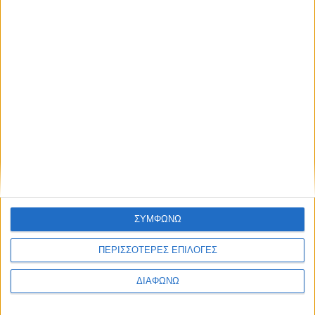
Υλικό
Φωτογραφίες
Παρουσιάσεις
Υλικό
Φωτογραφίες
Παρουσιάσεις
#JobDays
Γεωργίου Ελισάβετ
Εκτύπωση
Ηλεκτρονικό ταχυδρομείο
ΣΥΜΦΩΝΩ
Δημοσιεύθηκε :
Κυριακή, 04
Σεπτέμβριος 2016 12:46
ΠΕΡΙΣΣΟΤΕΡΕΣ ΕΠΙΛΟΓΕΣ
ΔΙΑΦΩΝΩ