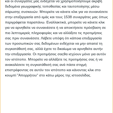
και οι συνεργάτες μας ενδέχεται να χρησιμοποιήσουμε ακριβή
Στατιστικά Athens #JobFestival
δεδομένα γεωγραφικής τοποθεσίας και ταυτοποίησης μέσω
2019
σάρωσης συσκευών. Μπορείτε να κάνετε κλικ για να συναινέσετε
στην επεξεργασία από εμάς και τους 1538 συνεργάτες μας όπως
Στατιστικά Thessaloniki
περιγράφεται παραπάνω. Εναλλακτικά, μπορείτε να κάνετε κλικ
#JobFestival 2019
για να αρνηθείτε να συναινέσετε ή να αποκτήσετε πρόσβαση σε
πιο λεπτομερείς πληροφορίες και να αλλάξετε τις προτιμήσεις
Στατιστικά Athens #JobFestival
σας πριν συναινέσετε.
Λάβετε υπόψη ότι κάποια επεξεργασία
2018
των προσωπικών σας δεδομένων ενδέχεται να μην απαιτεί τη
Στατιστικά Thessaloniki
συγκατάθεσή σας, αλλά έχετε το δικαίωμα να αρνηθείτε αυτήν
την επεξεργασία. Οι προτιμήσεις σαςθα ισχύουν μόνο για αυτόν
#JobFestival 2018
τον ιστότοπο. Μπορείτε να αλλάξετε τις προτιμήσεις σας ή να
Στατιστικά Athens #JobFestival
ανακαλέσετε τη συγκατάθεσή σας ανά πάσα στιγμή
επιστρέφοντας σε αυτόν τον ιστότοπο και κάνοντας κλικ στο
2017
κουμπί "Απορρήτου" στο κάτω μέρος της ιστοσελίδας.
Στατιστικά Thessaloniki
#JobFestival 2017
Στατιστικά Athens #JobFestival
2016
Στατιστικά Athens #JobFestival