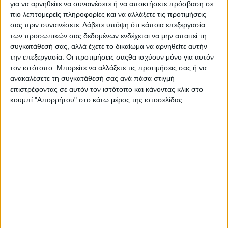
για να αρνηθείτε να συναινέσετε ή να αποκτήσετε πρόσβαση σε
Στατιστικά Athens #JobFestival
πιο λεπτομερείς πληροφορίες και να αλλάξετε τις προτιμήσεις
2019
σας πριν συναινέσετε.
Λάβετε υπόψη ότι κάποια επεξεργασία
των προσωπικών σας δεδομένων ενδέχεται να μην απαιτεί τη
Στατιστικά Thessaloniki
συγκατάθεσή σας, αλλά έχετε το δικαίωμα να αρνηθείτε αυτήν
#JobFestival 2019
την επεξεργασία. Οι προτιμήσεις σαςθα ισχύουν μόνο για αυτόν
Στατιστικά Athens #JobFestival
τον ιστότοπο. Μπορείτε να αλλάξετε τις προτιμήσεις σας ή να
ανακαλέσετε τη συγκατάθεσή σας ανά πάσα στιγμή
2018
επιστρέφοντας σε αυτόν τον ιστότοπο και κάνοντας κλικ στο
Στατιστικά Thessaloniki
κουμπί "Απορρήτου" στο κάτω μέρος της ιστοσελίδας.
#JobFestival 2018
Στατιστικά Athens #JobFestival
2017
Στατιστικά Thessaloniki
#JobFestival 2017
Στατιστικά Athens #JobFestival
2016
Στατιστικά Athens #JobFestival