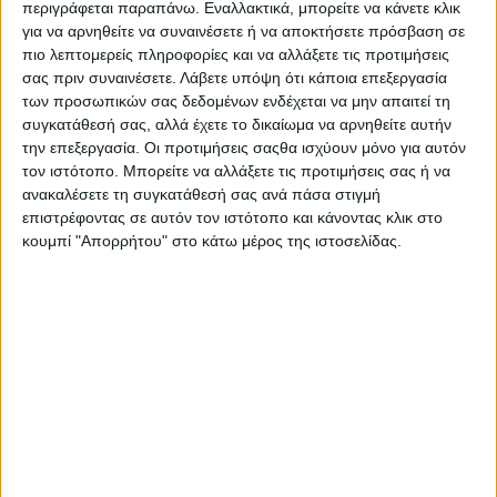
περιγράφεται παραπάνω. Εναλλακτικά, μπορείτε να κάνετε κλικ
Στατιστικά Athens #JobFestival
για να αρνηθείτε να συναινέσετε ή να αποκτήσετε πρόσβαση σε
2019
πιο λεπτομερείς πληροφορίες και να αλλάξετε τις προτιμήσεις
σας πριν συναινέσετε.
Λάβετε υπόψη ότι κάποια επεξεργασία
Στατιστικά Thessaloniki
των προσωπικών σας δεδομένων ενδέχεται να μην απαιτεί τη
#JobFestival 2019
συγκατάθεσή σας, αλλά έχετε το δικαίωμα να αρνηθείτε αυτήν
Στατιστικά Athens #JobFestival
την επεξεργασία. Οι προτιμήσεις σαςθα ισχύουν μόνο για αυτόν
τον ιστότοπο. Μπορείτε να αλλάξετε τις προτιμήσεις σας ή να
2018
ανακαλέσετε τη συγκατάθεσή σας ανά πάσα στιγμή
Στατιστικά Thessaloniki
επιστρέφοντας σε αυτόν τον ιστότοπο και κάνοντας κλικ στο
κουμπί "Απορρήτου" στο κάτω μέρος της ιστοσελίδας.
#JobFestival 2018
Στατιστικά Athens #JobFestival
2017
Στατιστικά Thessaloniki
#JobFestival 2017
Στατιστικά Athens #JobFestival
2016
Στατιστικά Athens #JobFestival