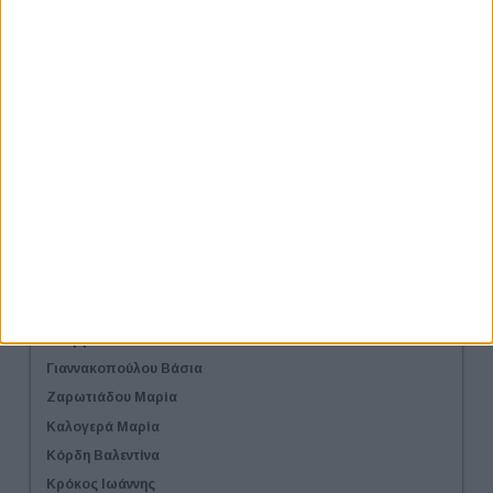
Γιατί να γίνω Χορηγός
Προτάσεις Χορηγίας
Στοιχεία Επικοινωνίας για το Φεστιβάλ
Χορηγοί
Χορηγοί Επικοινωνίας
Αιγίδες
Λίστα Εταιριών
Εισηγητές Workshop
Αρβανίτη Ισμήνη
Γεωργίου Ελισάβετ
Γεωργίου Ναντίν
Γιαννακοπούλου Βάσια
Ζαρωτιάδου Μαρία
Καλογερά Μαρία
Κόρδη Βαλεντίνα
Κρόκος Ιωάννης