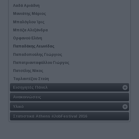
Λαδά Αριάδνη
Μανιάτης Μάριος
Μπαλόγλου Ίρις
Μπόζα Αλεξάνδρα
Ορφανού Ελένη
Παπαδάκης Λεωνίδας
Παπαδοπούλης Γεώργιος
Παπατριανταφύλλου Γιώργος
Πατσέλης Νίκος
Ταρλαντέζου Στεύη
Εισηγητές Πάνελ
Ανακοινώσεις
Υλικό
Στατιστικά Athens #JobFestival 2016