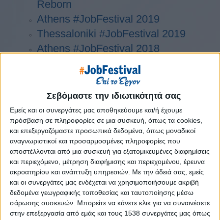
Reborn
Athens #JobFestival 2019
Thessaloniki #JobFestival 2019
Athens #JobFestival 2018
Thessaloniki #JobFestival 2018
Athens #JobFestival 2017
Τhessaloniki #JobFestival 2017
Σεβόμαστε την ιδιωτικότητά σας
Athens #JobFestival 2016
Εμείς και οι συνεργάτες μας αποθηκεύουμε και/ή έχουμε
Athens #JobFestival 2015
πρόσβαση σε πληροφορίες σε μια συσκευή, όπως τα cookies,
και επεξεργαζόμαστε προσωπικά δεδομένα, όπως μοναδικοί
Thessaloniki #JobFestival 2014
αναγνωριστικοί και προσαρμοσμένες πληροφορίες που
Στατιστικά
αποστέλλονται από μια συσκευή για εξατομικευμένες διαφημίσεις
και περιεχόμενο, μέτρηση διαφήμισης και περιεχομένου, έρευνα
Στατιστικά Athens & Thessaloniki
ακροατηρίου και ανάπτυξη υπηρεσιών.
Με την άδειά σας, εμείς
#JobFestivals 2022
και οι συνεργάτες μας ενδέχεται να χρησιμοποιήσουμε ακριβή
δεδομένα γεωγραφικής τοποθεσίας και ταυτοποίησης μέσω
Στατιστικά Thessaloniki
σάρωσης συσκευών. Μπορείτε να κάνετε κλικ για να συναινέσετε
#JobFestival 2019 Reborn
στην επεξεργασία από εμάς και τους 1538 συνεργάτες μας όπως