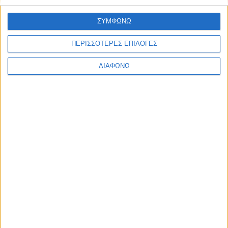
Υλικό
ΣΥΜΦΩΝΩ
Φωτογραφίες
ΠΕΡΙΣΣΟΤΕΡΕΣ ΕΠΙΛΟΓΕΣ
Παρουσιάσεις
Υλικό
ΔΙΑΦΩΝΩ
Φωτογραφίες
Παρουσιάσεις
#JobDays
Παπαδάκης Λεωνίδας
Εκτύπωση
Ηλεκτρονικό ταχυδρομείο
Δημοσιεύθηκε :
Παρασκευή, 16
Σεπτέμβριος 2016 12:46