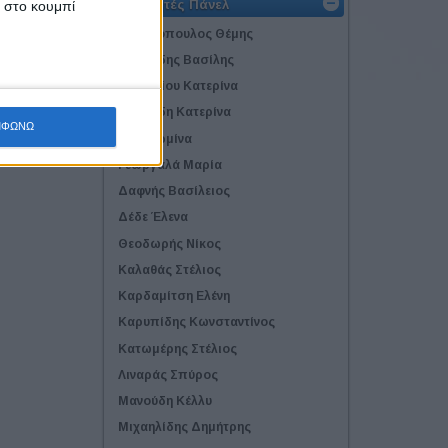
Εισηγητές Πάνελ
κ στο κουμπί
Αδελφόπουλος Θέμης
Αϊβαζίδης Βασίλης
Βασιλείου Κατερίνα
Βοϊτσίδη Κατερίνα
ΜΦΩΝΩ
Γάκη Ερμίνα
Γεωργαλά Μαρία
Δαφνής Βασίλειος
Δέδε Έλενα
Θεοδωρής Νίκος
Καλαθάς Στέλιος
Καρδαμίτση Ελένη
Καρυπίδης Κωνσταντίνος
Κατωμέρης Στέλιος
Λιναράς Σπύρος
Μανούδη Κέλλυ
Μιχαηλίδης Δημήτρης