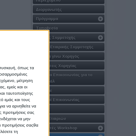
Διοργανωτής
Πρόγραμμα
Τοποθεσία
Φόρμες Συμμετοχής
Φόρμα Εταιρικής Συμμετοχής
Γιατί να γίνω Χορηγός
Προτάσεις Χορηγίας
 συσκευή, όπως τα
προσαρμοσμένες
Στοιχεία Επικοινωνίας για το
ιεχόμενο, μέτρηση
Φεστιβάλ
ς, εμείς και οι
Χορηγοί
και ταυτοποίησης
ό εμάς και τους
Χορηγοί Επικοινωνίας
ια να αρνηθείτε να
Αιγίδες
ς προτιμήσεις σας
νδέχεται να μην
Λίστα Εταιριών
Οι προτιμήσεις σαςθα
Εισηγητές Workshop
λέσετε τη