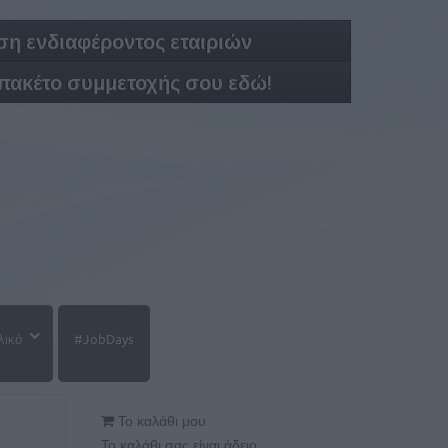
η ενδιαφέροντος εταιριών
 πακέτο συμμετοχής σου εδώ!
λικό
#JobDays
Το καλάθι μου
Το καλάθι σας είναι άδειο.