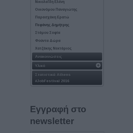
Νικολαΐδη Ελένη
Οικονόμου Παναγιώτης
Παρασχάκη Ερατώ
Πεφάνης Δημήτρης
Στάμου Σοφία
Φούντα Δώρα
Χατζάκης Νεκτάριος
Ανακοινώσεις
Υλικό
Στατιστικά Athens
#JobFestival 2016
Εγγραφή στο
newsletter