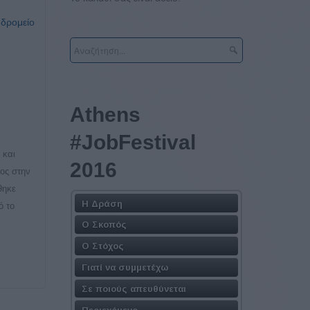
υδρομείο
Athens
#JobFestival
 και
2016
ος στην
θηκε
Η Δράση
ό το
Ο Σκοπός
Ο Στόχος
Γιατί να συμμετέχω
Σε ποιούς απευθύνεται
Περιεχόμενο