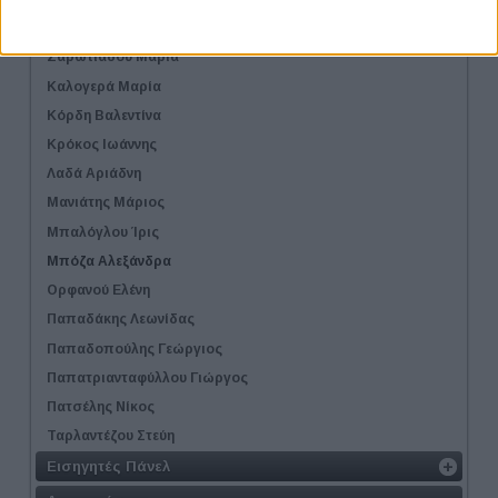
Γιαννακοπούλου Βάσια
Ζαρωτιάδου Μαρία
Καλογερά Μαρία
Κόρδη Βαλεντίνα
Κρόκος Ιωάννης
Λαδά Αριάδνη
Μανιάτης Μάριος
Μπαλόγλου Ίρις
Μπόζα Αλεξάνδρα
Ορφανού Ελένη
Παπαδάκης Λεωνίδας
Παπαδοπούλης Γεώργιος
Παπατριανταφύλλου Γιώργος
Πατσέλης Νίκος
Ταρλαντέζου Στεύη
Εισηγητές Πάνελ