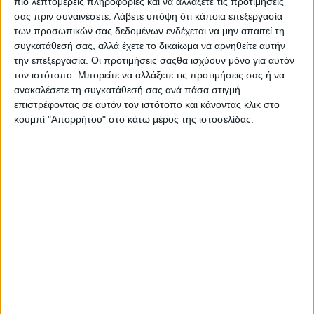
πιο λεπτομερείς πληροφορίες και να αλλάξετε τις προτιμήσεις
Στατιστικά Athens #JobFestival
σας πριν συναινέσετε.
Λάβετε υπόψη ότι κάποια επεξεργασία
2019
των προσωπικών σας δεδομένων ενδέχεται να μην απαιτεί τη
συγκατάθεσή σας, αλλά έχετε το δικαίωμα να αρνηθείτε αυτήν
Στατιστικά Thessaloniki
την επεξεργασία. Οι προτιμήσεις σαςθα ισχύουν μόνο για αυτόν
#JobFestival 2019
τον ιστότοπο. Μπορείτε να αλλάξετε τις προτιμήσεις σας ή να
ανακαλέσετε τη συγκατάθεσή σας ανά πάσα στιγμή
Στατιστικά Athens #JobFestival
επιστρέφοντας σε αυτόν τον ιστότοπο και κάνοντας κλικ στο
2018
κουμπί "Απορρήτου" στο κάτω μέρος της ιστοσελίδας.
Στατιστικά Thessaloniki
#JobFestival 2018
Στατιστικά Athens #JobFestival
2017
Στατιστικά Thessaloniki
#JobFestival 2017
Στατιστικά Athens #JobFestival
2016
Στατιστικά Athens #JobFestival