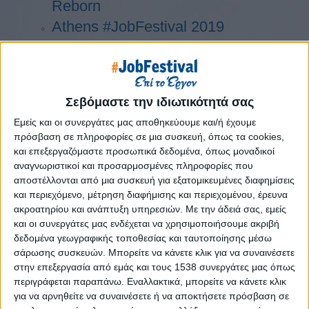
Reborn
Athens #JobFestival 2019
Thessaloniki #JobFestival 2019
Athens #JobFestival 2018
Thessaloniki #JobFestival 2018
Σεβόμαστε την ιδιωτικότητά σας
Athens #JobFestival 2017
Εμείς και οι συνεργάτες μας αποθηκεύουμε και/ή έχουμε
Τhessaloniki #JobFestival 2017
πρόσβαση σε πληροφορίες σε μια συσκευή, όπως τα cookies,
Athens #JobFestival 2016
και επεξεργαζόμαστε προσωπικά δεδομένα, όπως μοναδικοί
αναγνωριστικοί και προσαρμοσμένες πληροφορίες που
Athens #JobFestival 2015
αποστέλλονται από μια συσκευή για εξατομικευμένες διαφημίσεις
Thessaloniki #JobFestival 2014
και περιεχόμενο, μέτρηση διαφήμισης και περιεχομένου, έρευνα
ακροατηρίου και ανάπτυξη υπηρεσιών.
Με την άδειά σας, εμείς
Στατιστικά
και οι συνεργάτες μας ενδέχεται να χρησιμοποιήσουμε ακριβή
Στατιστικά Athens & Thessaloniki
δεδομένα γεωγραφικής τοποθεσίας και ταυτοποίησης μέσω
σάρωσης συσκευών. Μπορείτε να κάνετε κλικ για να συναινέσετε
#JobFestivals 2022
στην επεξεργασία από εμάς και τους 1538 συνεργάτες μας όπως
Στατιστικά Thessaloniki
περιγράφεται παραπάνω. Εναλλακτικά, μπορείτε να κάνετε κλικ
#JobFestival 2019 Reborn
για να αρνηθείτε να συναινέσετε ή να αποκτήσετε πρόσβαση σε