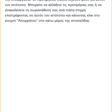
Στατιστικά Athens #JobFestival
τον ιστότοπο. Μπορείτε να αλλάξετε τις προτιμήσεις σας ή να
ανακαλέσετε τη συγκατάθεσή σας ανά πάσα στιγμή
2019
επιστρέφοντας σε αυτόν τον ιστότοπο και κάνοντας κλικ στο
Στατιστικά Thessaloniki
κουμπί "Απορρήτου" στο κάτω μέρος της ιστοσελίδας.
#JobFestival 2019
Στατιστικά Athens #JobFestival
2018
Στατιστικά Thessaloniki
#JobFestival 2018
Στατιστικά Athens #JobFestival
2017
Στατιστικά Thessaloniki
#JobFestival 2017
Στατιστικά Athens #JobFestival
2016
Στατιστικά Athens #JobFestival