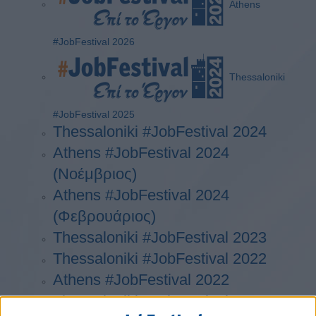
Athens
#JobFestival 2026
Thessaloniki
#JobFestival 2025
Thessaloniki #JobFestival 2024
Athens #JobFestival 2024
(Νοέμβριος)
Athens #JobFestival 2024
(Φεβρουάριος)
Thessaloniki #JobFestival 2023
Thessaloniki #JobFestival 2022
Athens #JobFestival 2022
Thessaloniki #JobFestival 2019