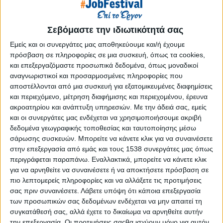
Reborn
Athens #JobFestival 2019
Σεβόμαστε την ιδιωτικότητά σας
Thessaloniki #JobFestival 2019
Εμείς και οι συνεργάτες μας αποθηκεύουμε και/ή έχουμε
Athens #JobFestival 2018
πρόσβαση σε πληροφορίες σε μια συσκευή, όπως τα cookies,
Thessaloniki #JobFestival 2018
και επεξεργαζόμαστε προσωπικά δεδομένα, όπως μοναδικοί
αναγνωριστικοί και προσαρμοσμένες πληροφορίες που
Athens #JobFestival 2017
αποστέλλονται από μια συσκευή για εξατομικευμένες διαφημίσεις
Τhessaloniki #JobFestival 2017
και περιεχόμενο, μέτρηση διαφήμισης και περιεχομένου, έρευνα
Athens #JobFestival 2016
ακροατηρίου και ανάπτυξη υπηρεσιών.
Με την άδειά σας, εμείς
και οι συνεργάτες μας ενδέχεται να χρησιμοποιήσουμε ακριβή
Athens #JobFestival 2015
δεδομένα γεωγραφικής τοποθεσίας και ταυτοποίησης μέσω
Thessaloniki #JobFestival 2014
σάρωσης συσκευών. Μπορείτε να κάνετε κλικ για να συναινέσετε
στην επεξεργασία από εμάς και τους 1538 συνεργάτες μας όπως
Στατιστικά
περιγράφεται παραπάνω. Εναλλακτικά, μπορείτε να κάνετε κλικ
Στατιστικά Athens & Thessaloniki
για να αρνηθείτε να συναινέσετε ή να αποκτήσετε πρόσβαση σε
πιο λεπτομερείς πληροφορίες και να αλλάξετε τις προτιμήσεις
#JobFestivals 2022
σας πριν συναινέσετε.
Λάβετε υπόψη ότι κάποια επεξεργασία
Στατιστικά Thessaloniki
των προσωπικών σας δεδομένων ενδέχεται να μην απαιτεί τη
συγκατάθεσή σας, αλλά έχετε το δικαίωμα να αρνηθείτε αυτήν
#JobFestival 2019 Reborn
την επεξεργασία. Οι προτιμήσεις σαςθα ισχύουν μόνο για αυτόν