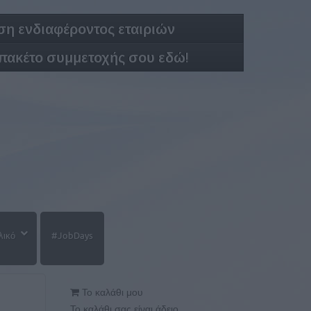
η ενδιαφέροντος εταιριών
 πακέτο συμμετοχής σου εδώ!
λικό
#JobDays
Το καλάθι μου
Το καλάθι σας είναι άδειο.