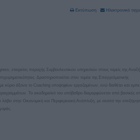
Εκτύπωση
Ηλεκτρονικό ταχ
rogress, εταιρείας παροχής Συμβουλευτικών υπηρεσιών στους τομείς της Αναζ
ιχειρηματικότητας. Δραστηριοποιείται στον τομέα της Επαγγελματικής
με κύριο άξονα το Coaching υποψηφίων εργαζομένων, ενώ διαθέτει και εμπε
ν προγραμμάτων. Το ακαδημαϊκό του υπόβαθρο διαμορφώνεται από βασικές σ
ει λάβει στην Οικονομική και Περιφερειακή Ανάπτυξη, με σκοπό την επεξήγη
γοράς.