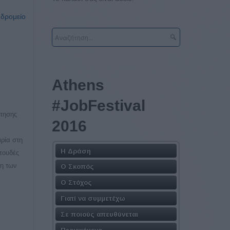
υδρομείο
Athens
#JobFestival
ήτησης
2016
ιρία στη
Η Δράση
πουδές
ση των
Ο Σκοπός
Ο Στόχος
Γιατί να συμμετέχω
Σε ποιούς απευθύνεται
Περιεχόμενο