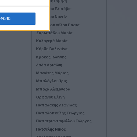
Αρβανίτη Ισμήνη
Γεωργίου Ελισάβετ
Γεωργίου Ναντίν
ΜΦΩΝΩ
Γιαννακοπούλου Βάσια
Ζαρωτιάδου Μαρία
Καλογερά Μαρία
Κόρδη Βαλεντίνα
Κρόκος Ιωάννης
Λαδά Αριάδνη
Μανιάτης Μάριος
Μπαλόγλου Ίρις
Μπόζα Αλεξάνδρα
Ορφανού Ελένη
Παπαδάκης Λεωνίδας
Παπαδοπούλης Γεώργιος
Παπατριανταφύλλου Γιώργος
Πατσέλης Νίκος