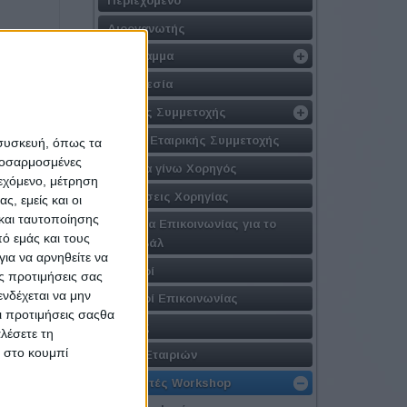
Διοργανωτής
Πρόγραμμα
Τοποθεσία
Φόρμες Συμμετοχής
Φόρμα Εταιρικής Συμμετοχής
 συσκευή, όπως τα
προσαρμοσμένες
Γιατί να γίνω Χορηγός
ιεχόμενο, μέτρηση
Προτάσεις Χορηγίας
ς, εμείς και οι
και ταυτοποίησης
Στοιχεία Επικοινωνίας για το
ό εμάς και τους
Φεστιβάλ
ια να αρνηθείτε να
Χορηγοί
ς προτιμήσεις σας
νδέχεται να μην
Χορηγοί Επικοινωνίας
Οι προτιμήσεις σαςθα
Αιγίδες
λέσετε τη
κ στο κουμπί
Λίστα Εταιριών
Εισηγητές Workshop