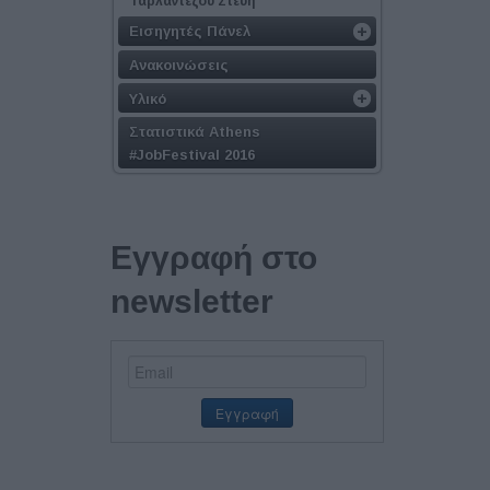
Ταρλαντέζου Στεύη
Εισηγητές Πάνελ
Ανακοινώσεις
Υλικό
Στατιστικά Athens
#JobFestival 2016
Εγγραφή στο
newsletter