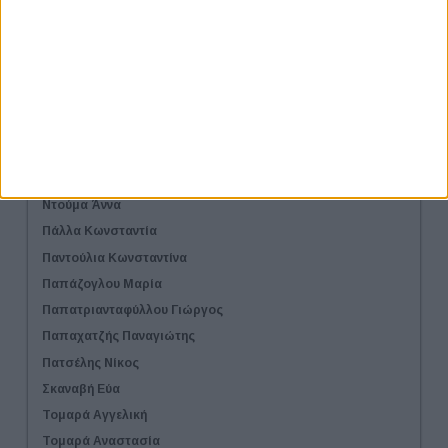
Κορβέσης Μάρκος
Κράβαρη Αφροδίτη
Λαβντάρη Ντενίσα
Μήτση Φωτεινή
Μιχελάκης Γιώργος
Μπελεσιώτης Γιώργος
Μπέλκη Νέλλη
Ντούμα Άννα
Πάλλα Κωνσταντία
Παντούλια Κωνσταντίνα
Παπάζογλου Μαρία
Παπατριανταφύλλου Γιώργος
Παπαχατζής Παναγιώτης
Πατσέλης Νίκος
Σκαναβή Εύα
Τομαρά Αγγελική
Τομαρά Αναστασία