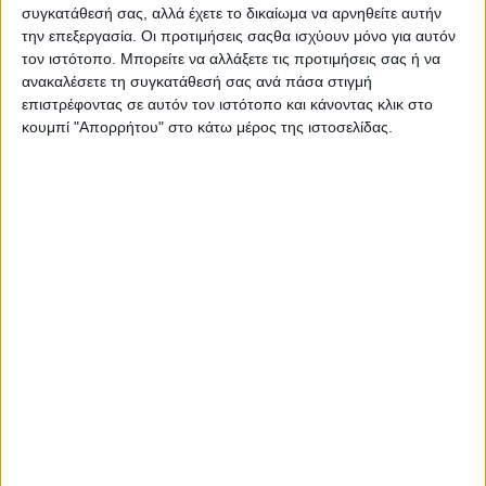
Στατιστικά Athens #JobFestival
συγκατάθεσή σας, αλλά έχετε το δικαίωμα να αρνηθείτε αυτήν
την επεξεργασία. Οι προτιμήσεις σαςθα ισχύουν μόνο για αυτόν
2019
τον ιστότοπο. Μπορείτε να αλλάξετε τις προτιμήσεις σας ή να
Στατιστικά Thessaloniki
ανακαλέσετε τη συγκατάθεσή σας ανά πάσα στιγμή
επιστρέφοντας σε αυτόν τον ιστότοπο και κάνοντας κλικ στο
#JobFestival 2019
κουμπί "Απορρήτου" στο κάτω μέρος της ιστοσελίδας.
Στατιστικά Athens #JobFestival
2018
Στατιστικά Thessaloniki
#JobFestival 2018
Στατιστικά Athens #JobFestival
2017
Στατιστικά Thessaloniki
#JobFestival 2017
Στατιστικά Athens #JobFestival
2016
Στατιστικά Athens #JobFestival