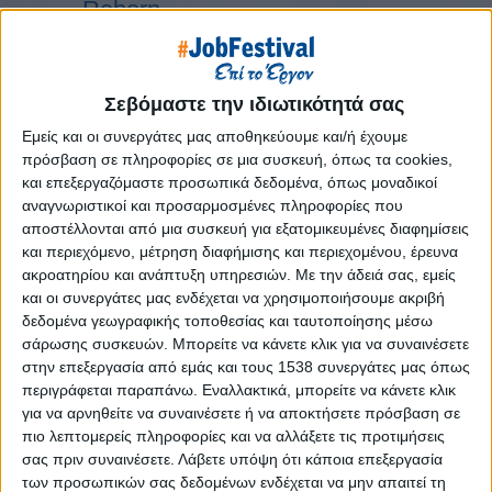
Reborn
Athens #JobFestival 2019
Thessaloniki #JobFestival 2019
Σεβόμαστε την ιδιωτικότητά σας
Athens #JobFestival 2018
Thessaloniki #JobFestival 2018
Εμείς και οι συνεργάτες μας αποθηκεύουμε και/ή έχουμε
πρόσβαση σε πληροφορίες σε μια συσκευή, όπως τα cookies,
Athens #JobFestival 2017
και επεξεργαζόμαστε προσωπικά δεδομένα, όπως μοναδικοί
Τhessaloniki #JobFestival 2017
αναγνωριστικοί και προσαρμοσμένες πληροφορίες που
αποστέλλονται από μια συσκευή για εξατομικευμένες διαφημίσεις
Athens #JobFestival 2016
και περιεχόμενο, μέτρηση διαφήμισης και περιεχομένου, έρευνα
Athens #JobFestival 2015
ακροατηρίου και ανάπτυξη υπηρεσιών.
Με την άδειά σας, εμείς
και οι συνεργάτες μας ενδέχεται να χρησιμοποιήσουμε ακριβή
Thessaloniki #JobFestival 2014
δεδομένα γεωγραφικής τοποθεσίας και ταυτοποίησης μέσω
Στατιστικά
σάρωσης συσκευών. Μπορείτε να κάνετε κλικ για να συναινέσετε
στην επεξεργασία από εμάς και τους 1538 συνεργάτες μας όπως
Στατιστικά Athens & Thessaloniki
περιγράφεται παραπάνω. Εναλλακτικά, μπορείτε να κάνετε κλικ
#JobFestivals 2022
για να αρνηθείτε να συναινέσετε ή να αποκτήσετε πρόσβαση σε
πιο λεπτομερείς πληροφορίες και να αλλάξετε τις προτιμήσεις
Στατιστικά Thessaloniki
σας πριν συναινέσετε.
Λάβετε υπόψη ότι κάποια επεξεργασία
#JobFestival 2019 Reborn
των προσωπικών σας δεδομένων ενδέχεται να μην απαιτεί τη