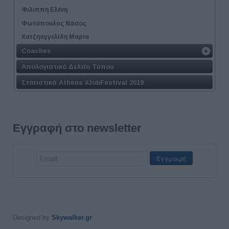
Φιλιππή Ελένη
Φωτόπουλος Νάσος
Χατζηαγγελίδη Μαρία
Coaches
Απολογιστικό Δελτίο Τύπου
Στατιστικά Athens #JobFestival 2019
Εγγραφή στο newsletter
Designed by
Skywalker.gr